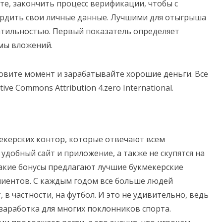
те, закончить процесс верификации, чтобы с
дить свои личные данные. Лучшими для отыгрыша
латильностью. Первый показатель определяет
ммы вложений.
ловите момент и зарабатывайте хорошие деньги. Все
e Commons Attribution 4.zero International.
екерских контор, которые отвечают всем
удобный сайт и приложение, а также не скупятся на
 какие бонусы предлагают лучшие букмекерские
лиентов. С каждым годом все больше людей
 в частности, на футбол. И это не удивительно, ведь
 заработка для многих поклонников спорта.