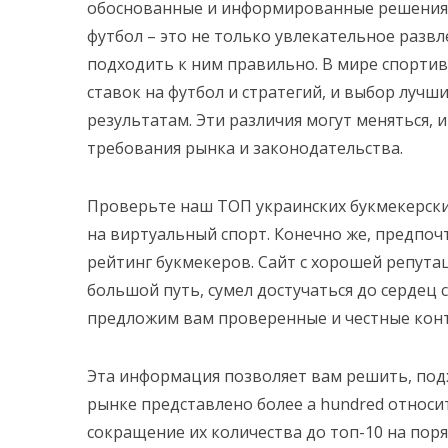
обоснованные и информированные решения п
футбол – это не только увлекательное развл
подходить к ним правильно. В мире спорти
ставок на футбол и стратегий, и выбор луч
результатам. Эти различия могут меняться, 
требования рынка и законодательства.
Проверьте наш ТОП украинских букмекерски
на виртуальный спорт. Конечно же, предпоч
рейтинг букмекеров. Сайт с хорошей репутац
большой путь, сумел достучаться до сердец 
предложим вам проверенные и честные конт
Эта информация позволяет вам решить, подх
рынке представлено более a hundred относи
сокращение их количества до топ-10 на поря