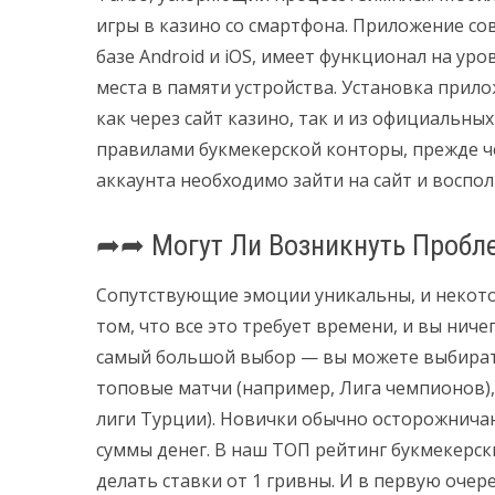
игры в казино со смартфона. Приложение с
базе Android и iOS, имеет функционал на ур
места в памяти устройства. Установка прил
как через сайт казино, так и из официальн
правилами букмекерской конторы, прежде че
аккаунта необходимо зайти на сайт и воспол
➦➦ Могут Ли Возникнуть Пробл
Сопутствующие эмоции уникальны, и некотор
том, что все это требует времени, и вы ниче
самый большой выбор — вы можете выбирать 
топовые матчи (например, Лига чемпионов),
лиги Турции). Новички обычно осторожничаю
суммы денег. В наш ТОП рейтинг букмекерс
делать ставки от 1 гривны. И в первую очере