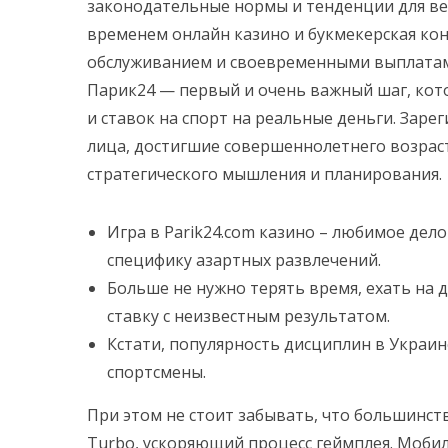
законодательные нормы и тенденции для ве
временем онлайн казино и букмекерская ко
обслуживанием и своевременными выплатам
Парик24 — первый и очень важный шаг, кото
и ставок на спорт на реальные деньги. Зар
лица, достигшие совершеннолетнего возраст
стратегического мышления и планирования.
Игра в Parik24.com казино – любимое дел
специфику азартных развлечений.
Больше не нужно терять время, ехать на д
ставку с неизвестным результатом.
Кстати, популярность дисциплин в Украин
спортсмены.
При этом не стоит забывать, что большинс
Turbo, ускоряющий процесс геймплея. Моби