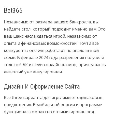
Bet365
Независимо от размера вашего банкролла, вы
найдете стол, который подходит именно вам. Это
ваш шанс наслаждаться игрой, независимо от
опыта и финансовых возможностей. Почти все
конкуренты one win работают по аналогичной
схеме. В феврале 2024 года разрешения получили
только 6 БК и eleven онлайн-казино, причем часть
лицензий уже аннулировали.
Дизайн И Оформление Сайта
Все three варианта для игры имеют одинаковые
предложения. В мобильной версии и программе
функционал компактно оптимизирован под