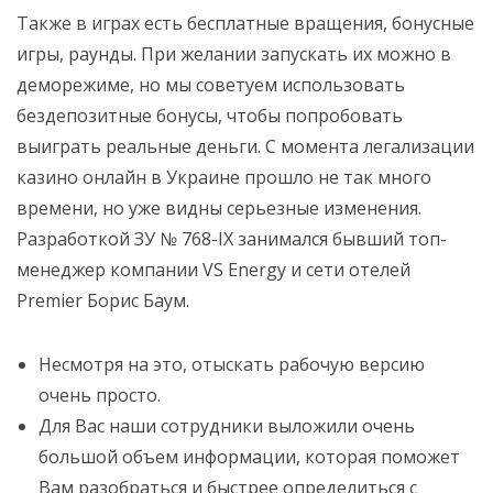
Также в играх есть бесплатные вращения, бонусные
игры, раунды. При желании запускать их можно в
деморежиме, но мы советуем использовать
бездепозитные бонусы, чтобы попробовать
выиграть реальные деньги. С момента легализации
казино онлайн в Украине прошло не так много
времени, но уже видны серьезные изменения.
Разработкой ЗУ № 768-IX занимался бывший топ-
менеджер компании VS Energy и сети отелей
Premier Борис Баум.
Несмотря на это, отыскать рабочую версию
очень просто.
Для Вас наши сотрудники выложили очень
большой объем информации, которая поможет
Вам разобраться и быстрее определиться с