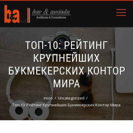
ТОП-10: РЕЙТИНГ
КРУПНЕЙШИХ
БУКМЕКЕРСКИХ КОНТОР
МИРА
Inicio
Uncategorized
Топ-10: Рейтинг Крупнейших Букмекерских Контор Мира