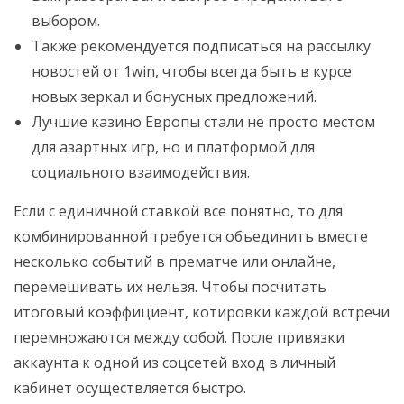
выбором.
Также рекомендуется подписаться на рассылку
новостей от 1win, чтобы всегда быть в курсе
новых зеркал и бонусных предложений.
Лучшие казино Европы стали не просто местом
для азартных игр, но и платформой для
социального взаимодействия.
Если с единичной ставкой все понятно, то для
комбинированной требуется объединить вместе
несколько событий в прематче или онлайне,
перемешивать их нельзя. Чтобы посчитать
итоговый коэффициент, котировки каждой встречи
перемножаются между собой. После привязки
аккаунта к одной из соцсетей вход в личный
кабинет осуществляется быстро.