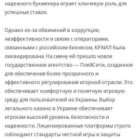
надежного букмекера играет ключевую роль для
успешных ставок.
Однако из-за обвинений в коррупции,
неэффективности и связях с операторами,
связанными с российским бизнесом, КРАИЛ была
ликвидирована. На смену ей пришло новое
государственное агентство — ПлейСити, созданное
для обеспечения более прозрачного и
эффективного регулирования игорной отрасли. Это
обеспечивает комфортную и понятную игровую
среду для пользователей из Украины. Выбор
легального казино в Украине обеспечивает
игрокам высокий уровень безопасности и
надежности. Лицензированные платформы строго
соблюдают стандарты честной игры и защиты