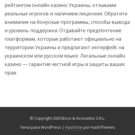
рейтингом онлайн казино Украины, отзывами
реальных игроков и наличием лицензии. Обратите
внимание на бонусные программы, способы вывода
и уровень поддержки. Отдавайте предпочтение
платформам, которые работают официально на
территории Украины и предлагают интерфейс на
украинском или русском языке. Легальные онлайн
казино — гарантия честной игры и защиты ваших
прав.
© Copyright 2020 Bozo & Asociados S.R.L.
Tema para WordPress
|
HashOne
por HashThemes