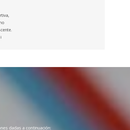
rtiva,
nno
cente.
i
nes dadas a continuación: