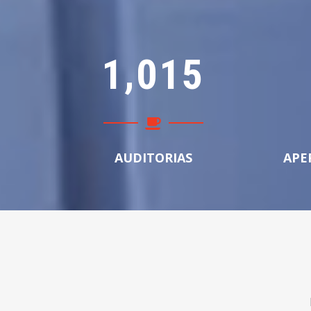
,
1
0
1
5
AUDITORIAS
APE