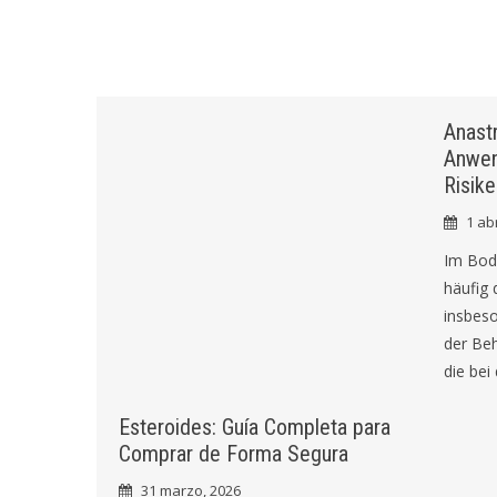
Anastr
Anwen
Risike
1 abr
Im Body
häufig 
insbes
der Be
die be
Esteroides: Guía Completa para
Comprar de Forma Segura
31 marzo, 2026