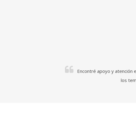
de "Bozo & Asociados" todos
Encontré apoyo y atención e
ez
los tem