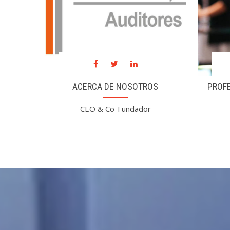
toría y
selectos a servicio de usted.
ACERCA DE NOSOTROS
PROF
CEO & Co-Fundador