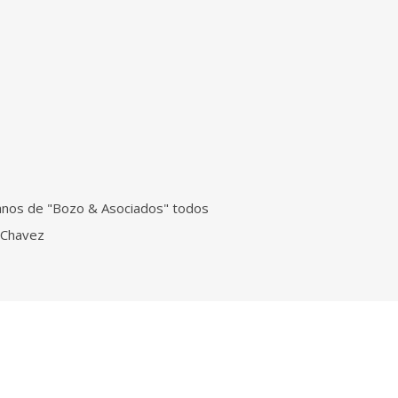
anos de "Bozo & Asociados" todos
Encontré apoyo y aten
r Chavez
l