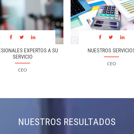
como si personalment
Soluciones Tecnológicas
lo hiciera...
Diseño, desarrollo e impleme
ESIONALES EXPERTOS A SU
NUESTROS SERVICIO
SERVICIO
CEO
CEO
NUESTROS RESULTADOS