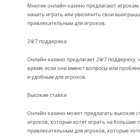
Многие онлайн-казино предлагают игрокам 
начать играть или увеличить свои выигрыши
привлекательным для игроков.
24/7 поддержка
Онлайн-казино предлагает 24/7 поддержку,
время, если они имеют вопросы или пробле
и удобным для игроков.
Высокие ставки
Онлайн-казино может предлагать высокие с
игроков, которые хотят играть на большие 
привлекательным для игроков, которые хот