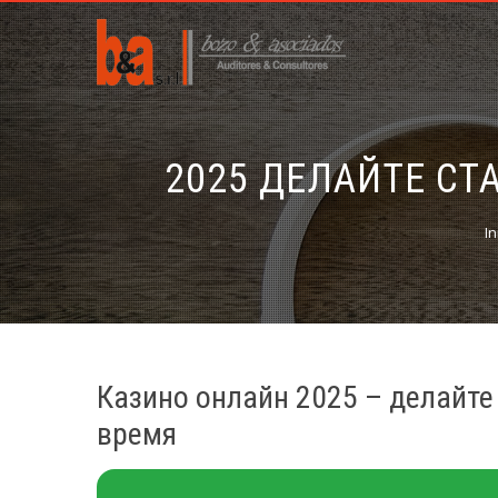
2025 ДЕЛАЙТЕ СТ
In
Казино онлайн 2025 – делайте
время