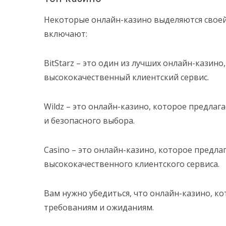
Некоторые онлайн-казино выделяются своей 
включают:
BitStarz – это один из лучших онлайн-кази
высококачественный клиентский сервис.
Wildz – это онлайн-казино, которое предла
и безопасного выбора.
Casino – это онлайн-казино, которое предл
высококачественного клиентского сервиса.
Вам нужно убедиться, что онлайн-казино, к
требованиям и ожиданиям.