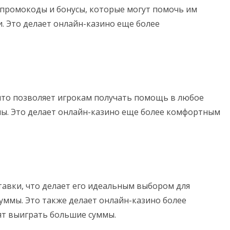
промокоды и бонусы, которые могут помочь им
. Это делает онлайн-казино еще более
 что позволяет игрокам получать помощь в любое
мы. Это делает онлайн-казино еще более комфортным
тавки, что делает его идеальным выбором для
суммы. Это также делает онлайн-казино более
ят выиграть большие суммы.