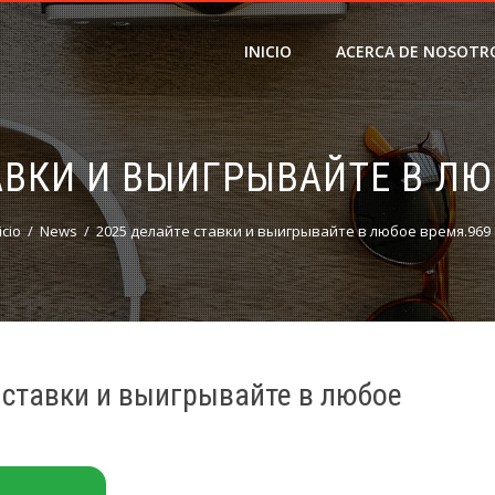
INICIO
ACERCA DE NOSOTR
АВКИ И ВЫИГРЫВАЙТЕ В ЛЮБ
icio
News
2025 делайте ставки и выигрывайте в любое время.969 (
 ставки и выигрывайте в любое