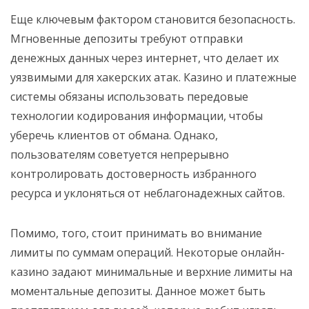
Еще ключевым фактором становится безопасность.
Мгновенные депозиты требуют отправки
денежных данных через интернет, что делает их
уязвимыми для хакерских атак. Казино и платежные
системы обязаны использовать передовые
технологии кодирования информации, чтобы
уберечь клиентов от обмана. Однако,
пользователям советуется непрерывно
контролировать достоверность избранного
ресурса и уклоняться от неблагонадежных сайтов.
Помимо, того, стоит принимать во внимание
лимиты по суммам операций. Некоторые онлайн-
казино задают минимальные и верхние лимиты на
моментальные депозиты. Данное может быть