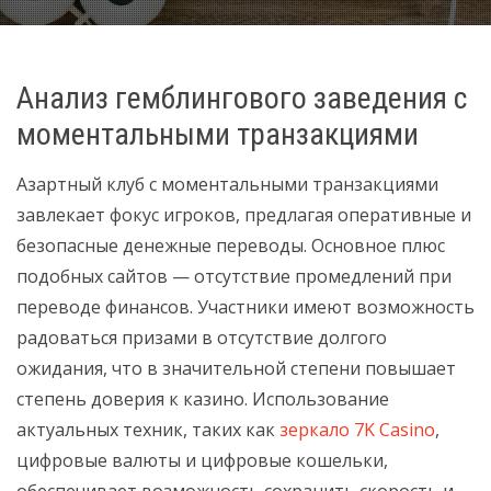
Анализ гемблингового заведения с
моментальными транзакциями
Азартный клуб с моментальными транзакциями
завлекает фокус игроков, предлагая оперативные и
безопасные денежные переводы. Основное плюс
подобных сайтов — отсутствие промедлений при
переводе финансов. Участники имеют возможность
радоваться призами в отсутствие долгого
ожидания, что в значительной степени повышает
степень доверия к казино. Использование
актуальных техник, таких как
зеркало 7K Casino
,
цифровые валюты и цифровые кошельки,