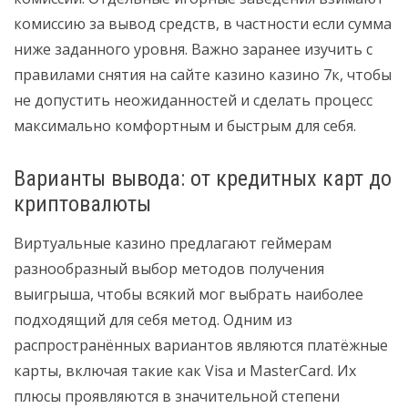
комиссию за вывод средств, в частности если сумма
ниже заданного уровня. Важно заранее изучить с
правилами снятия на сайте казино казино 7к, чтобы
не допустить неожиданностей и сделать процесс
максимально комфортным и быстрым для себя.
Варианты вывода: от кредитных карт до
криптовалюты
Виртуальные казино предлагают геймерам
разнообразный выбор методов получения
выигрыша, чтобы всякий мог выбрать наиболее
подходящий для себя метод. Одним из
распространённых вариантов являются платёжные
карты, включая такие как Visa и MasterCard. Их
плюсы проявляются в значительной степени