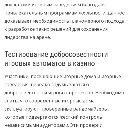
лояльными игорным заведениям благодаря
привлекательным программам лояльности. Данное
доказывает необходимость планомерного подхода
к разработке таких решений для сохранения
лидерства на арене.
Тестирование добросовестности
игровых автоматов в казино
Участники, посещающие игорные дома и игорные
заведения, нередко задумываются о
добросовестности игровых процессов. Необходимо
знать, что современные игорные дома
эксплуатируют проверенные рандомайзеры,
которые подвергаются жесткий контроль
независимыми аудиторами. Эти проверки