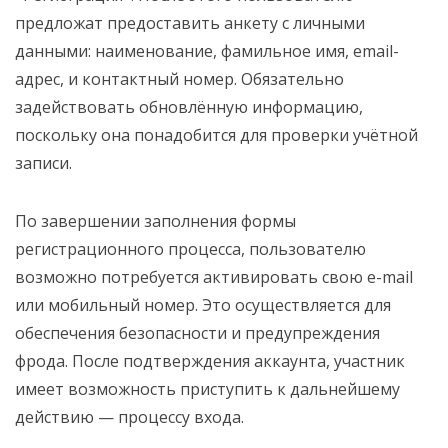
предложат предоставить анкету с личными
данными: наименование, фамильное имя, email-
адрес, и контактный номер. Обязательно
задействовать обновлённую информацию,
поскольку она понадобится для проверки учётной
записи.
По завершении заполнения формы
регистрационного процесса, пользователю
возможно потребуется активировать свою e-mail
или мобильный номер. Это осуществляется для
обеспечения безопасности и предупреждения
фрода. После подтверждения аккаунта, участник
имеет возможность приступить к дальнейшему
действию — процессу входа.