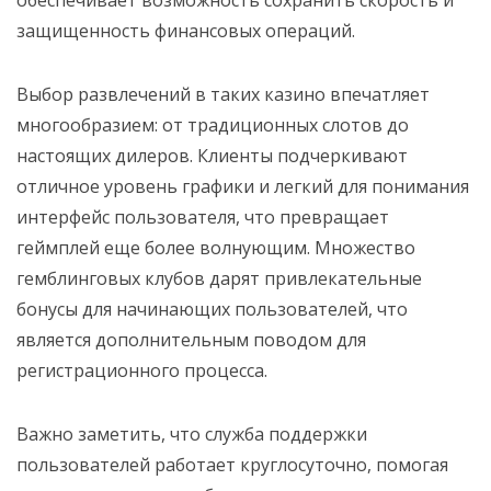
обеспечивает возможность сохранить скорость и
защищенность финансовых операций.
Выбор развлечений в таких казино впечатляет
многообразием: от традиционных слотов до
настоящих дилеров. Клиенты подчеркивают
отличное уровень графики и легкий для понимания
интерфейс пользователя, что превращает
геймплей еще более волнующим. Множество
гемблинговых клубов дарят привлекательные
бонусы для начинающих пользователей, что
является дополнительным поводом для
регистрационного процесса.
Важно заметить, что служба поддержки
пользователей работает круглосуточно, помогая