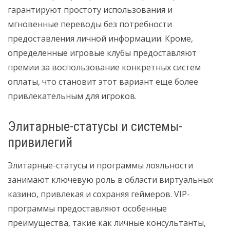
гарантируют простоту использования и
мгновенные переводы без потребности
предоставления личной информации. Кроме,
определенные игровые клубы предоставляют
премии за воспользование конкретных систем
оплаты, что становит этот вариант еще более
привлекательным для игроков.
Элитарные-статусы и системы-
привилегий
Элитарные-статусы и программы лояльности
занимают ключевую роль в области виртуальных
казино, привлекая и сохраняя геймеров. VIP-
программы предоставляют особенные
преимущества, такие как личные консультанты,