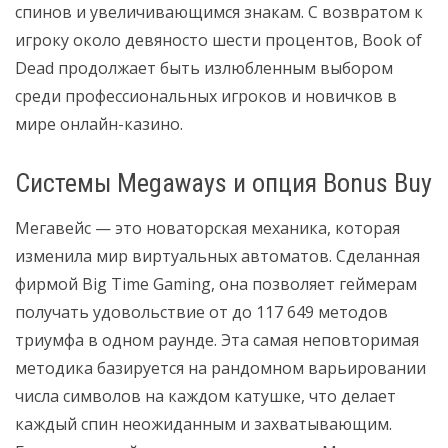
спинов и увеличивающимся знакам. С возвратом к
игроку около девяносто шести процентов, Book of
Dead продолжает быть излюбленным выбором
среди профессиональных игроков и новичков в
мире онлайн-казино.
Системы Megaways и опция Bonus Buy
Мегавейс — это новаторская механика, которая
изменилa мир виртуальных автоматов. Сделанная
фирмой Big Time Gaming, она позволяет геймерам
получать удовольствие от до 117 649 методов
триумфа в одном раунде. Эта самая неповторимая
методика базируется на рандомном варьировании
числа символов на каждом катушке, что делает
каждый спин неожиданным и захватывающим.