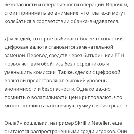
безопасности и оперативности операций. Впрочем,
стоит принимать во внимание, что платежи могут
колебаться в соответствии с банка-выдавателя.
Для людей, которые выбирают более технологии,
цифровая валюта становится замечательной
заменой. Перевод средств через биткоин или ETH
позволяет вам обойтись без посредников и
уменьшить комиссии. Также, сделки с цифровой
валютой предоставляют высокий уровень
анонимности и безопасности. Однако важно
помнить о волатильности цен криптовалют, что
может повлиять на конечную сумму снятия средств.
Онлайн кошельки, например Skrill и Neteller, ещё
считаются распространёнными среди игроков. Они