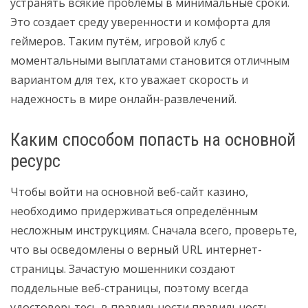
устранять всякие проблемы в минимальные сроки.
Это создает среду уверенности и комфорта для
геймеров. Таким путём, игровой клуб с
моментальными выплатами становится отличным
вариантом для тех, кто уважает скорость и
надежность в мире онлайн-развлечений.
Каким способом попасть на основной
ресурс
Чтобы войти на основной веб-сайт казино,
необходимо придерживаться определённым
несложным инструкциям. Сначала всего, проверьте,
что вы осведомлены о верный URL интернет-
страницы. Зачастую мошенники создают
поддельные веб-страницы, поэтому всегда
удостоверьтесь в правильности правильность