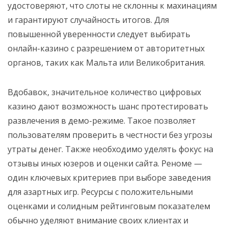
удостоверяют, что слоты не склонны к махинациям
и гарантируют случайность итогов. Для
повышенной уверенности следует выбирать
онлайн-казино с разрешением от авторитетных
органов, таких как Мальта или Великобритания.
Вдобавок, значительное количество цифровых
казино дают возможность шанс протестировать
развлечения в демо-режиме. Такое позволяет
пользователям проверить в честности без угрозы
утраты денег. Также необходимо уделять фокус на
отзывы иных юзеров и оценки сайта. Реноме —
один ключевых критериев при выборе заведения
для азартных игр. Ресурсы с положительными
оценками и солидным рейтинговым показателем
обычно уделяют внимание своих клиентах и