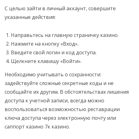
С целью зайти в личный аккаунт, совершите
указанные действия:
Направьтесь на главную страничку казино.
Нажмите на кнопку «Вход».
Введите свой логин и код доступа.
Щелкните клавишу «Войти».
Необходимо учитывать о сохранности:
задействуйте сложные секретные коды и не
сообщайте их другим. В обстоятельствах лишения
доступа к учетной записи, всегда можно
воспользоваться возможностью реставрации
ключа доступа через электронную почту или
саппорт казино 7к казино.