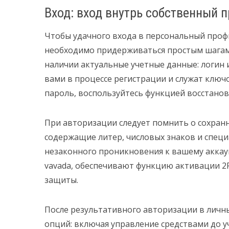
Вход: вход внутрь собственный 
Чтобы удачного входа в персональный проф
необходимо придерживаться простым шагам. 
наличии актуальные учетные данные: логин
вами в процессе регистрации и служат ключо
пароль, воспользуйтесь функцией восстанов
При авторизации следует помнить о сохранн
содержащие литер, числовых знаков и спец
незаконного проникновения к вашему аккау
vavada, обеспечивают функцию активации 2
защиты.
После результативного авторизации в личны
опций: включая управление средствами до у