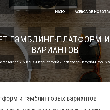
INICIO
ACERCA DE NOSOTR
ЕТ ГЭМБЛИНГ-ПЛАТФОРМ 
ВАРИАНТОВ
ncategorized
Анализ интернет гэмблинг-платформ и гэмблинговых 
атформ и гэмблинговых вариантов
постоянно развиваются, предлагая пользователям