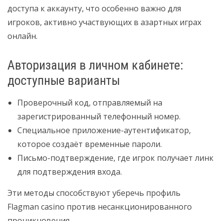
доступа к аккаунту, что особенно важно для
игроков, активно участвующих в азартных играх
онлайн.
Авторизация в личном кабинете:
доступные варианты
Проверочный код, отправляемый на
зарегистрированный телефонный номер.
Специальное приложение-аутентификатор,
которое создаёт временные пароли.
Письмо-подтверждение, где игрок получает линк
для подтверждения входа.
Эти методы способствуют уберечь профиль
Flagman casino против несанкционированного
проникновения.