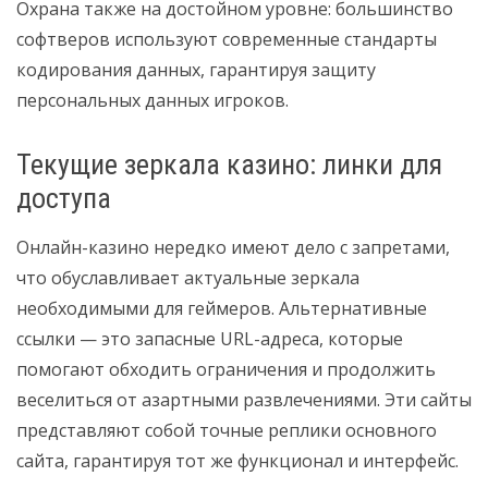
Охрана также на достойном уровне: большинство
софтверов используют современные стандарты
кодирования данных, гарантируя защиту
персональных данных игроков.
Текущие зеркала казино: линки для
доступа
Онлайн-казино нередко имеют дело с запретами,
что обуславливает актуальные зеркала
необходимыми для геймеров. Альтернативные
ссылки — это запасные URL-адреса, которые
помогают обходить ограничения и продолжить
веселиться от азартными развлечениями. Эти сайты
представляют собой точные реплики основного
сайта, гарантируя тот же функционал и интерфейс.