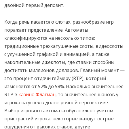
двойной первый депозит.
Когда речь касается о слотах, разнообразие игр
поражает представление. Автоматы
классифицируются на несколько типов:
традиционные трехкатушечные слоты, видеослоты
с улучшенной графикой и анимацией, а также
накопительные джекпоты, где ставки способны
достигать миллионов долларов. Главный момент —
это процент отдачи геймеру (RTP), который
изменяется от 92% до 98%. Насколько значительнее
RTP в
казино Флагман
, то значительнее шансов у
игрока на успех в долгосрочной перспективе.
Выбор игрового автомата обусловлен с учетом
пристрастий игрока: некоторые жаждут острые
ощущения от высоких ставок, другие