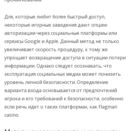
Для, которые любит более быстрый доступ,
некоторые игорные заведения дают опцию
авторизации через социальные платформы или
сервисы Google и Apple. Данный метод не только
увеличивает скорость процедуру, к тому же
упрощает возвращение доступа в ситуации потери
информации. Однако следует осознавать, что
эксплуатация социальных медиа может понизить
уровень личной безопасности. Определение
варианта входа основывается от предпочтений
игрока и его требований к безопасности, особенно
если речь идет о таких платформах, как Flagman
casino.