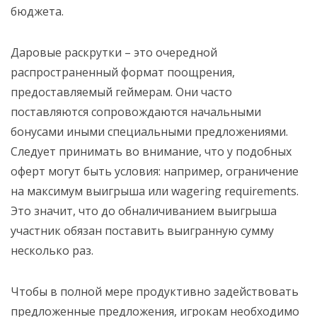
бюджета.
Даровые раскрутки – это очередной
распространенный формат поощрения,
предоставляемый геймерам. Они часто
поставляются сопровождаются начальными
бонусами иными специальными предложениями.
Следует принимать во внимание, что у подобных
оферт могут быть условия: например, ограничение
на максимум выигрыша или wagering requirements.
Это значит, что до обналичиванием выигрыша
участник обязан поставить выигранную сумму
несколько раз.
Чтобы в полной мере продуктивно задействовать
предложенные предложения, игрокам необходимо