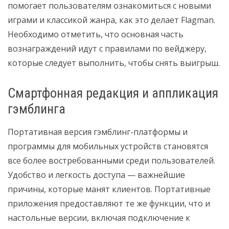
помогает пользователям ознакомиться с новыми
играми и классикой жанра, как это делает Flagman.
Необходимо отметить, что основная часть
вознаграждений идут с правилами по вейджеру,
которые следует выполнить, чтобы снять выигрыш.
Смартфонная редакция и аппликация
гэмблинга
Портативная версия гэмблинг-платформы и
программы для мобильных устройств становятся
все более востребованными среди пользователей.
Удобство и легкость доступа — важнейшие
причины, которые манят клиентов. Портативные
приложения предоставляют те же функции, что и
настольные версии, включая подключение к