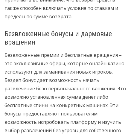
также способен включать условия по ставкам и
пределы по сумме возврата.
Безвложенные бонусы и дармовые
вращения
Безвложенные премии и бесплатные вращения –
это эксклюзивные оферы, которые онлайн казино
используют для заманивания новых игроков.
Бездеп бонус дает возможность начать
развлечение безо первоначального вложения. Это
возможно установленная сумма денег либо
бесплатные спины на конкретных машинах. Эти
бонусы предоставляют пользователям
возможность испробовать платформу и изучить
выбор развлечений без угрозы для собственного