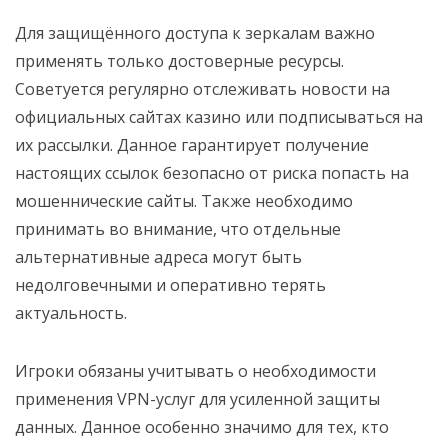
Для защищённого доступа к зеркалам важно
применять только достоверные ресурсы.
Советуется регулярно отслеживать новости на
официальных сайтах казино или подписываться на
их рассылки. Данное гарантирует получение
настоящих ссылок безопасно от риска попасть на
мошеннические сайты. Также необходимо
принимать во внимание, что отдельные
альтернативные адреса могут быть
недолговечными и оперативно терять
актуальность.
Игроки обязаны учитывать о необходимости
применения VPN-услуг для усиленной защиты
данных. Данное особенно значимо для тех, кто