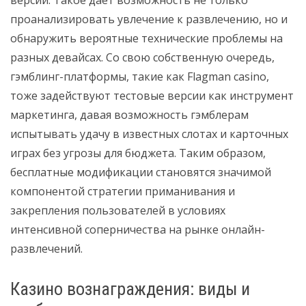
версии. Такое дает возможность не только
проанализировать увлечение к развлечению, но и
обнаружить вероятные технические проблемы на
разных девайсах. Со свою собственную очередь,
гэмблинг-платформы, такие как Flagman casino,
тоже задействуют тестовые версии как инструмент
маркетинга, давая возможность гэмблерам
испытывать удачу в известных слотах и карточных
играх без угрозы для бюджета. Таким образом,
бесплатные модификации становятся значимой
компонентой стратегии приманивания и
закрепления пользователей в условиях
интенсивной соперничества на рынке онлайн-
развлечений.
Казино вознаграждения: виды и