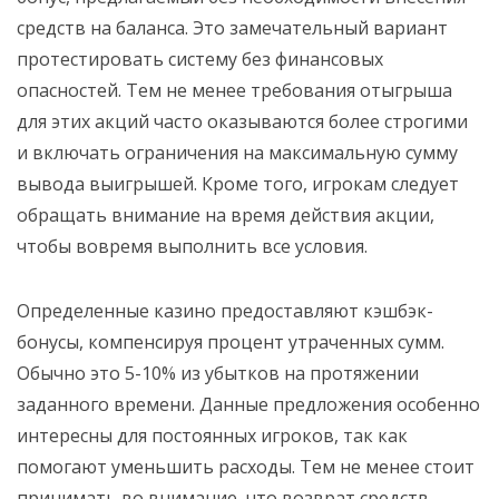
средств на баланса. Это замечательный вариант
протестировать систему без финансовых
опасностей. Тем не менее требования отыгрыша
для этих акций часто оказываются более строгими
и включать ограничения на максимальную сумму
вывода выигрышей. Кроме того, игрокам следует
обращать внимание на время действия акции,
чтобы вовремя выполнить все условия.
Определенные казино предоставляют кэшбэк-
бонусы, компенсируя процент утраченных сумм.
Обычно это 5-10% из убытков на протяжении
заданного времени. Данные предложения особенно
интересны для постоянных игроков, так как
помогают уменьшить расходы. Тем не менее стоит
принимать во внимание, что возврат средств