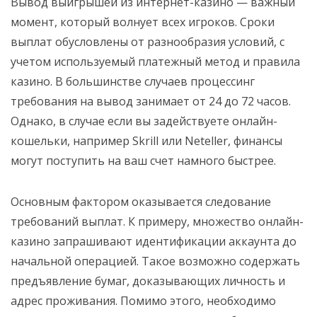
Вывод выигрышей из интернет-казино — важный
момент, который волнует всех игроков. Сроки
выплат обусловлены от разнообразия условий, с
учетом используемый платежный метод и правила
казино. В большинстве случаев процессинг
требования на вывод занимает от 24 до 72 часов.
Однако, в случае если вы задействуете онлайн-
кошельки, например Skrill или Neteller, финансы
могут поступить на ваш счет намного быстрее.
Основным фактором оказывается следование
требований выплат. К примеру, множество онлайн-
казино запрашивают идентификации аккаунта до
начальной операцией. Такое возможно содержать
предъявление бумаг, доказывающих личность и
адрес проживания. Помимо этого, необходимо