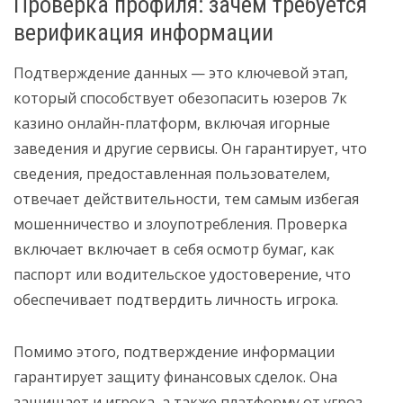
Проверка профиля: зачем требуется
верификация информации
Подтверждение данных — это ключевой этап,
который способствует обезопасить юзеров 7к
казино онлайн-платформ, включая игорные
заведения и другие сервисы. Он гарантирует, что
сведения, предоставленная пользователем,
отвечает действительности, тем самым избегая
мошенничество и злоупотребления. Проверка
включает включает в себя осмотр бумаг, как
паспорт или водительское удостоверение, что
обеспечивает подтвердить личность игрока.
Помимо этого, подтверждение информации
гарантирует защиту финансовых сделок. Она
защищает и игрока, а также платформу от угроз,