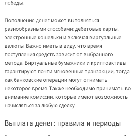
победы.
Пополнение денег может выполняться
разнообразными способами: дебетовые карты,
электронные кошельки и включая виртуальные
валюты. Важно иметь в виду, что время
поступления средств зависит от выбранного
метода. Виртуальные бумажники и криптоактивы
гарантируют почти мгновенные транзакции, тогда
как банковские операции могут отнимать
некоторое время. Также необходимо принимать во
внимание комиссии, которые имеют возможность
начисляться за любую сделку.
Выплата денег: правила и периоды