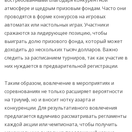
востребованными благодаря конкурентной
атмосфере и щедрым призовым фондам. Часто они
проводятся в форме конкурсов на игровых
автоматах или настольных играх. Участники
сражаются за лидирующее позицию, чтобы
выиграть долю призового фонда, который может
доходить до нескольких тысяч долларов. Важно
следить за расписанием турниров, так как участие в
них нуждается в предварительной регистрации.
Таким образом, вовлечение в мероприятиях и
соревнованиях не только расширяет вероятности
на триумф, но и вносит нотку азарта и
конкуренции. Для результативного вовлечения
предлагается вдумчиво рассматривать регламенты
каждой акции или чемпионата, чтобы получить