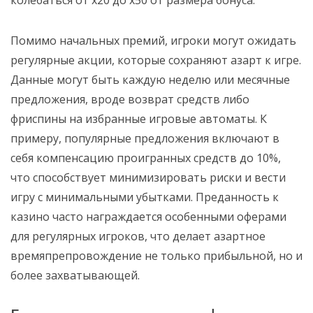
колебаться от x20 до x50 от размера бонуса.
Помимо начальных премий, игроки могут ожидать
регулярные акции, которые сохраняют азарт к игре.
Данные могут быть каждую неделю или месячные
предложения, вроде возврат средств либо
фриспины на избранные игровые автоматы. К
примеру, популярные предложения включают в
себя компенсацию проигранных средств до 10%,
что способствует минимизировать риски и вести
игру с минимальными убытками. Преданность к
казино часто награждается особенными оферами
для регулярных игроков, что делает азартное
времяпрепровождение не только прибыльной, но и
более захватывающей.