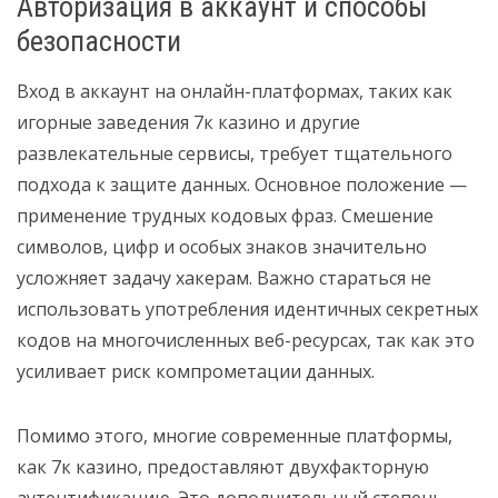
Авторизация в аккаунт и способы
безопасности
Вход в аккаунт на онлайн-платформах, таких как
игорные заведения 7к казино и другие
развлекательные сервисы, требует тщательного
подхода к защите данных. Основное положение —
применение трудных кодовых фраз. Смешение
символов, цифр и особых знаков значительно
усложняет задачу хакерам. Важно стараться не
использовать употребления идентичных секретных
кодов на многочисленных веб-ресурсах, так как это
усиливает риск компрометации данных.
Помимо этого, многие современные платформы,
как 7к казино, предоставляют двухфакторную