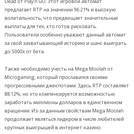
Dead от Play’n GO. Этот игровой автомат
предлагает RTP на значении 96.21% и высокую
волатильность, что предвещает значительные
выплаты для тех, кто готов рисковать.
Пользователи особенно уважают данный автомат
за свой захватывающий историю и шанс выиграть
до 5000x от бета.
Также необходимо учесть на Mega Moolah от
Microgaming, который прославился своими
прогрессивными джекпотами. Здесь RTP составляет
88.12%, но это компенсируется возможностью
заработать миллионы долларов в единственном
вращении. Из-за данным свойствам Mega Moolah
продолжает являться лидером в числе любителей
крупных выигрышей в интернет-казино.