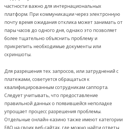
частности важно для интернациональных
платформ. При коммуникации через электронную
почту время ожидания отклика может занимать от
пары часов до одного дня, однако это позволяет
более тщательно объяснить проблему и
прикрепить необходимые документы или
скриншоты.
Для разрешения тех. запросов, или затруднений с
платежами, советуется обращаться к
квалифицированным сотрудникам саппорта.
Следует учитывать, что предоставление
правильной данных о появившейся неполадке
упрощает процесс разрешения проблемы.
Отдельные онлайн-казино также имеют категории
FAQ на своих веб-сайтах, где можно найти ответы