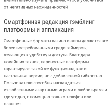
внимательно изучать правила, чтобы уклониться
от негативных неожиданностей.
Смартфонная редакция гэмблинг-
платформы и аппликация
Смартфонные форматы казино и аппы делаются все
более востребованными среди геймеров,
желающих к удобству и доступа. Благодаря
новейших техник, переносные платформы
гарантируют такой же функционал, как и
настольные версии, но с добавленной гибкостью.
Пользователи способны наслаждаться
излюбленными азартными играми в любое время и
где угодно, с помощью только телефон или
планшет.