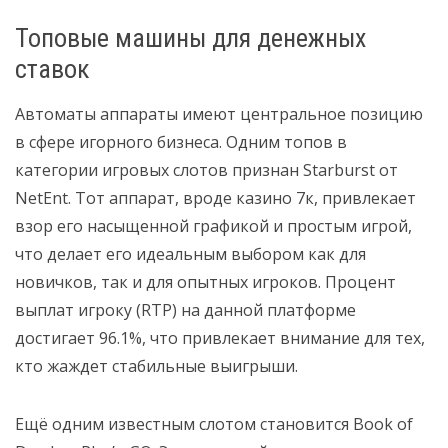
Топовые машины для денежных
ставок
Автоматы аппараты имеют центральное позицию
в сфере игорного бизнеса. Одним топов в
категории игровых слотов признан Starburst от
NetEnt. Тот аппарат, вроде казино 7к, привлекает
взор его насыщенной графикой и простым игрой,
что делает его идеальным выбором как для
новичков, так и для опытных игроков. Процент
выплат игроку (RTP) на данной платформе
достигает 96.1%, что привлекает внимание для тех,
кто жаждет стабильные выигрыши.
Ещё одним известным слотом становится Book of