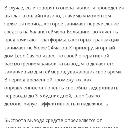
В случае, если говорят о оперативности проведения
выплат в онлайн казино, значимым моментом
является период, которое занимает перечисление
средств на баланс геймера. Большинство клиенты
предпочитают платформы, в которых транзакция
занимает не более 24 часов. К примеру, игорный
дом Leon Casino известно своей оперативной
рассмотрением заявок на вывод, что делает его
заманчивым для геймеров, уважающих свое время.
В период временной промежуток, как
определённые оппоненты способны задерживать
переводы до 3-5 будних дней, Leon Casino
демонстрирует эффективность и надежность.
Быстрота вывода средств определяется от