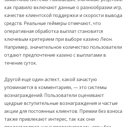
как правило включают данные о разнообразии игр,
качестве клиентской поддержки и скорости вывода
средств. Реальные геймеры отмечают, что
оперативная обработка выплат становится
ключевым критерием при выборе казино Леон.
Например, значительное количество пользователи
отдают предпочтение казино с выплатами в
течение суток.
Другой ещё один аспект, какой зачастую
упоминается в комментариях, — это системы
вознаграждений. Пользователи оценивают
щедрые вступительные вознаграждения и частые
акции для постоянных клиентов. Премии без взноса
также привлекают интерес, так как они