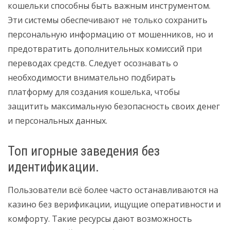
кошельки способны быть важным инструментом.
Эти системы обеспечивают не только сохранить
персональную информацию от мошенников, но и
предотвратить дополнительных комиссий при
переводах средств. Следует осознавать о
необходимости внимательно подбирать
платформу для создания кошелька, чтобы
защитить максимальную безопасность своих денег
и персональных данных.
Топ игорные заведения без
идентификации.
Пользователи всё более часто останавливаются на
казино без верификации, ищущие оперативности и
комфорту. Такие ресурсы дают возможность