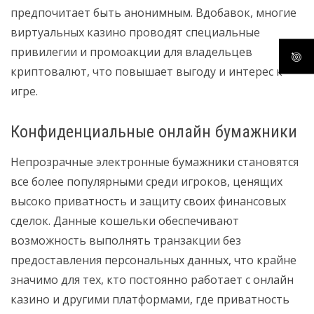
предпочитает быть анонимным. Вдобавок, многие
виртуальных казино проводят специальные
привилегии и промоакции для владельцев
криптовалют, что повышает выгоду и интерес к
игре.
Конфиденциальные онлайн бумажники
Непрозрачные электронные бумажники становятся
все более популярными среди игроков, ценящих
высоко приватность и защиту своих финансовых
сделок. Данные кошельки обеспечивают
возможность выполнять транзакции без
предоставления персональных данных, что крайне
значимо для тех, кто постоянно работает с онлайн
казино и другими платформами, где приватность