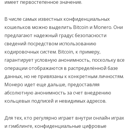
имеет первостепенное значение.
В числе самых известных конфиденциальных
кошельков можно выделить Bitcoin и Monero. Они
предлагают надежный градус безопасности
сведений посредством использованию
кодировочных систем. Bitcoin, к примеру,
гарантирует условную анонимность, поскольку все
операции отображаются в распределённой базе
данных, но не привязаны к конкретным личностям.
Монеро идет еще дальше, предоставляя
абсолютную анонимность за счет внедрению
кольцевых подписей и невидимых адресов.
Для тех, кто регулярно играет внутри онлайн играх
и гэмблинге, конфиденциальные цифровые