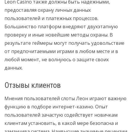
Leon Casino также должны быть надежными,
предоставляя охрану личных данных
пользователей и платежных процессов.
Большинство платформ внедряют двухэтапную
проверку и иные новейшие методы охраны. В
результате геймеры могут получать удовольствие
от предпочитаемыми играми в любом месте и в
любой момент, не волнуюсь о защите своих
данных.
Отзывы клиентов
Мнения пользователей слоты Леон играют важную
функцию в подборе интернет-казино. Опыт
пользователей зачастую содействует новичкам
клиентам установить, в какой мере безопасна и
заманчивa система. Наивысшие значимые рецензии