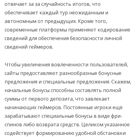
отвечает за за случайность итогов, что
обеспечивает каждый тур неожиданным и
автономным от предыдущих. Кроме того,
современные платформы применяют кодирование
сведений для обеспечения безопасности личной
сведений геймеров.
Чтобы увеличения вовлеченности пользователей,
сайты предоставляют разнообразные бонусные
предложения и специальные предложения. Скажем,
начальные бонусы способны составлять полной
суммы от первого депозита, что завлекает
начинающих геймеров. Постоянные игроки ещё
зарабатывают специальные бонусы в виде фри-
спинов либо возврата средств. Целиком указанное
содействует формированию удобной обстановки