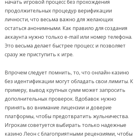
начать игровой процесс без прохождения
продолжительных процедур верификации
личности, что весьма важно для желающих
остаться анонимными. Как правило для создания
аккаунта нужно только e-mail или номер телефона.
Это весьма делает быстрее процесс и позволяет
сразу же приступить к игре.
Впрочем следует помнить, то, что онлайн-казино
без идентификации могут обладать свои лимиты. К
примеру, вывод крупных сумм может запросить
дополнительных проверок. Вдобавок нужно
принять во внимание лицензии и доверие
платформы, чтобы предотвратить жульничества.
Игрокам советуется выбирать только надежные
казино Леон с благоприятными рецензиями, чтобы