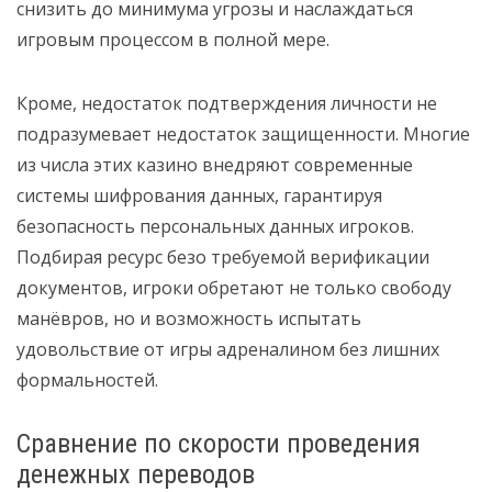
снизить до минимума угрозы и наслаждаться
игровым процессом в полной мере.
Кроме, недостаток подтверждения личности не
подразумевает недостаток защищенности. Многие
из числа этих казино внедряют современные
системы шифрования данных, гарантируя
безопасность персональных данных игроков.
Подбирая ресурс безо требуемой верификации
документов, игроки обретают не только свободу
манёвров, но и возможность испытать
удовольствие от игры адреналином без лишних
формальностей.
Сравнение по скорости проведения
денежных переводов