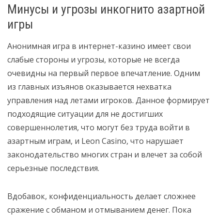
Минусы и угрозы инкогнито азартной
игры
Анонимная игра в интернет-казино имеет свои
слабые стороны и угрозы, которые не всегда
очевидны на первый первое впечатление. Одним
из главных изъянов оказывается нехватка
управления над летами игроков. Данное формирует
подходящие ситуации для не достигших
совершеннолетия, что могут без труда войти в
азартным играм, и Leon Casino, что нарушает
законодательство многих стран и влечет за собой
серьезные последствия.
Вдобавок, конфиденциальность делает сложнее
сражение с обманом и отмыванием денег. Пока