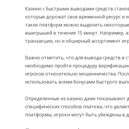
Казино с быстрыми выводами средств станов
которые дорожат свое временной ресурс и 
таких платформ можно выделить некоторые
выигрышей в течение 15 минут. Например, а
транзакции, но и обширный ассортимент иг
Важно отметить, что для вывода средств в
необходимо пройти процедуру верификации.
игроков относительно мошенничества. Пос
использовать всеми бонусами быстрого вып
Определенные из казино даже показывают 
специфических способов платежа, что делае
платформы, игроки могут быть убеждены в д