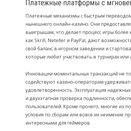
Платежные платформы с мгнове
Платежные механизмы с быстрым переводом
нынешнего онлайн-казино. Они предоставля
выигрышам, что делает процесс игры более
как Skrill, Neteller и PayPal, дают возможн
свой баланс в игорном заведении и стартова
которые любит участвовать в турнирах или 
Инновации моментальных транзакций не тол
содействуют казино-операторам удерживать
удовлетворенность. Эксплуатация надежны
и двухэтапная проверка подлинности, обес
пользователей. Кроме прочего, многие из 
условия по сборам или вовсе их неимение пр
интересными для геймеров.