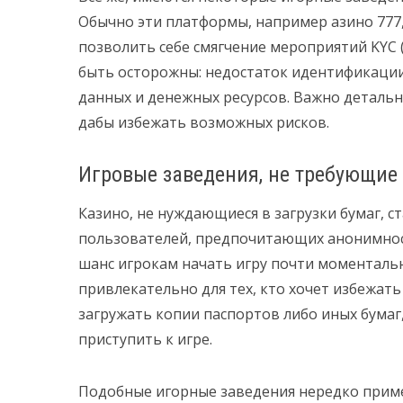
Обычно эти платформы, например азино 777,
позволить себе смягчение мероприятий KYC (
быть осторожны: недостаток идентификаци
данных и денежных ресурсов. Важно деталь
дабы избежать возможных рисков.
Игровые заведения, не требующие
Казино, не нуждающиеся в загрузки бумаг, с
пользователей, предпочитающих анонимнос
шанс игрокам начать игру почти моментальн
привлекательно для тех, кто хочет избежат
загружать копии паспортов либо иных бумаг
приступить к игре.
Подобные игорные заведения нередко прим