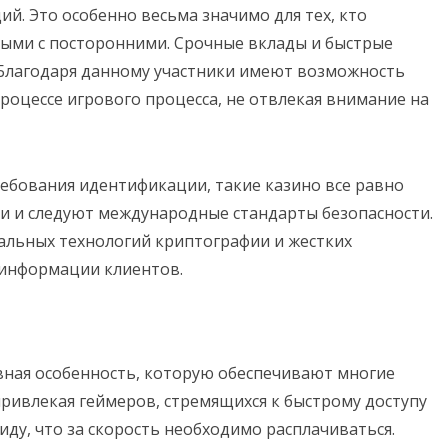
й. Это особенно весьма значимо для тех, кто
ыми с посторонними. Срочные вклады и быстрые
Благодаря данному участники имеют возможность
оцессе игрового процесса, не отвлекая внимание на
ребования идентификации, такие казино все равно
 и следуют международные стандарты безопасности.
уальных технологий криптографии и жестких
 информации клиентов.
ная особенность, которую обеспечивают многие
ривлекая геймеров, стремящихся к быстрому доступу
ду, что за скорость необходимо расплачиваться.