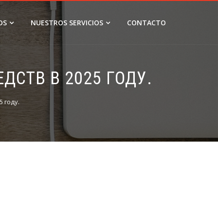
OS
NUESTROS SERVICIOS
CONTACTO
СТВ В 2025 ГОДУ.
 году.