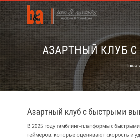
АЗАРТНЫЙ КЛУБ С
Inicio
Азартный клуб с быстрыми выв
В 2025 году гэмблинг-платформы с быстрыми
геймеров, которые оценивают скорость и у