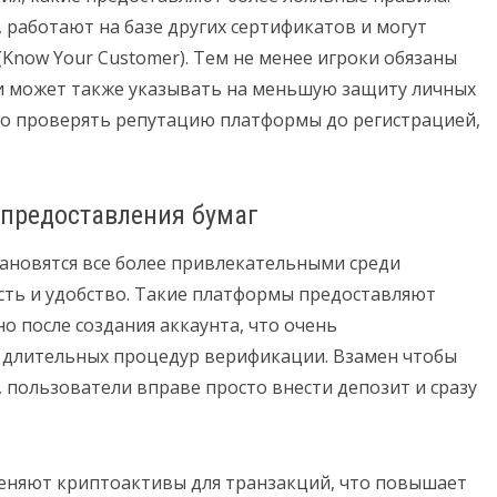
 работают на базе других сертификатов и могут
Know Your Customer). Тем не менее игроки обязаны
и может также указывать на меньшую защиту личных
но проверять репутацию платформы до регистрацией,
 предоставления бумаг
тановятся все более привлекательными среди
ть и удобство. Такие платформы предоставляют
о после создания аккаунта, что очень
ь длительных процедур верификации. Взамен чтобы
, пользователи вправе просто внести депозит и сразу
еняют криптоактивы для транзакций, что повышает