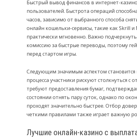
Быстрый вывод финансов в интернет-казино
пользователей. Быстрота операций способна
часов, зависимо от выбранного способа сня
онлайн кошельки-сервисы, такие как Skrill и
практически мгновенно. Важно подчеркнуть
комиссию за быстрые переводы, поэтому ге
перед стартом игры.
Следующим значимым аспектом становится 
процесса участники рискуют столкнуться с 
требуют предоставления бумаг, подтвержда
состоянии отнять пару суток, однако по ок
проходят значительно быстрее. Отбор довер
четкими правилами также играет важную рол
Лучшие онлайн-казино с выплата