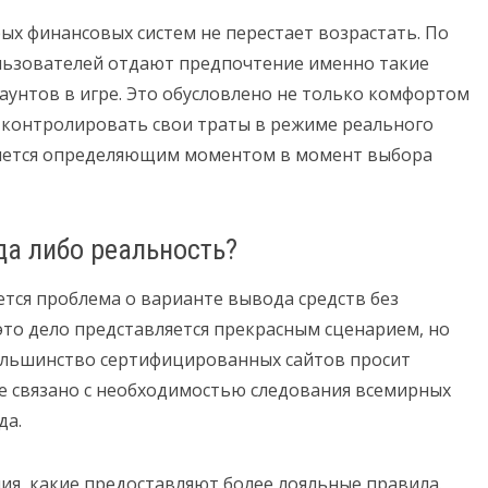
ых финансовых систем не перестает возрастать. По
льзователей отдают предпочтение именно такие
каунтов в игре. Это обусловлено не только комфортом
ю контролировать свои траты в режиме реального
ляется определяющим моментом в момент выбора
да либо реальность?
ется проблема о варианте вывода средств без
то дело представляется прекрасным сценарием, но
большинство сертифицированных сайтов просит
е связано с необходимостью следования всемирных
да.
ия, какие предоставляют более лояльные правила.