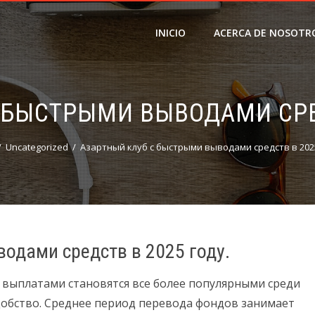
INICIO
ACERCA DE NOSOTR
 БЫСТРЫМИ ВЫВОДАМИ СРЕД
Uncategorized
Азартный клуб с быстрыми выводами средств в 2025
одами средств в 2025 году.
 выплатами становятся все более популярными среди
добство. Среднее период перевода фондов занимает