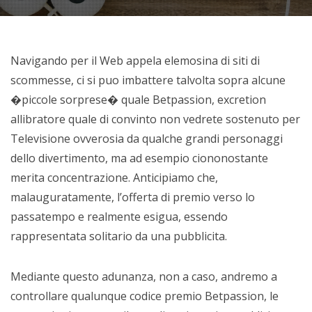
Navigando per il Web appela elemosina di siti di
scommesse, ci si puo imbattere talvolta sopra alcune
�piccole sorprese� quale Betpassion, excretion
allibratore quale di convinto non vedrete sostenuto per
Televisione ovverosia da qualche grandi personaggi
dello divertimento, ma ad esempio ciononostante
merita concentrazione. Anticipiamo che,
malauguratamente, l’offerta di premio verso lo
passatempo e realmente esigua, essendo
rappresentata solitario da una pubblicita.
Mediante questo adunanza, non a caso, andremo a
controllare qualunque codice premio Betpassion, le