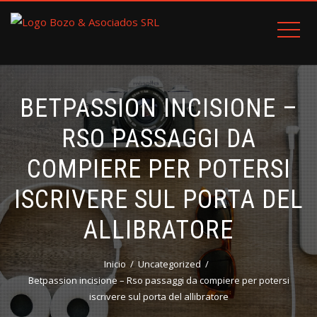
BETPASSION INCISIONE –
RSO PASSAGGI DA
COMPIERE PER POTERSI
ISCRIVERE SUL PORTA DEL
ALLIBRATORE
Inicio
Uncategorized
Betpassion incisione – Rso passaggi da compiere per potersi
iscrivere sul porta del allibratore