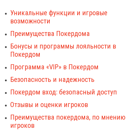
Уникальные функции и игровые
возможности
Преимущества Покердома
Бонусы и программы лояльности в
Покердом
Программа «VIP» в Покердом
Безопасность и надежность
Покердом вход: безопасный доступ
Отзывы и оценки игроков
Преимущества покердома, по мнению
игроков