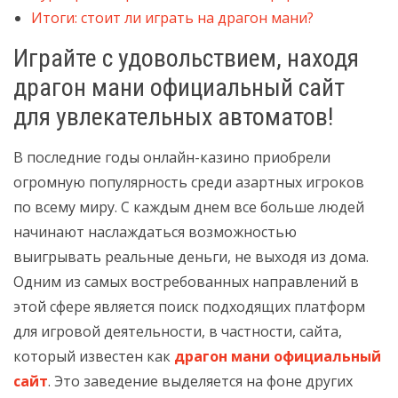
Итоги: стоит ли играть на драгон мани?
Играйте с удовольствием, находя
драгон мани официальный сайт
для увлекательных автоматов!
В последние годы онлайн-казино приобрели
огромную популярность среди азартных игроков
по всему миру. С каждым днем все больше людей
начинают наслаждаться возможностью
выигрывать реальные деньги, не выходя из дома.
Одним из самых востребованных направлений в
этой сфере является поиск подходящих платформ
для игровой деятельности, в частности, сайта,
который известен как
драгон мани официальный
сайт
. Это заведение выделяется на фоне других