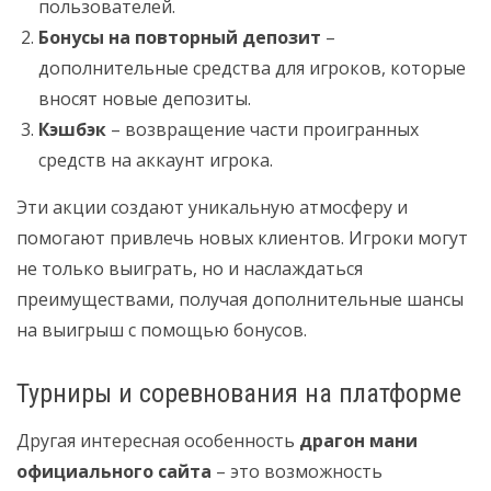
пользователей.
Бонусы на повторный депозит
–
дополнительные средства для игроков, которые
вносят новые депозиты.
Кэшбэк
– возвращение части проигранных
средств на аккаунт игрока.
Эти акции создают уникальную атмосферу и
помогают привлечь новых клиентов. Игроки могут
не только выиграть, но и наслаждаться
преимуществами, получая дополнительные шансы
на выигрыш с помощью бонусов.
Турниры и соревнования на платформе
Другая интересная особенность
драгон мани
официального сайта
– это возможность