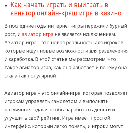
Как начать играть и выиграть в
авиатор онлайн-краш игра в казино
В последние годы интернет-игры пережили бурный
рост, и
авиатор игра
не является исключением.
Авиатор игра – это новая реальность для игроков,
которые ищут новые возможности для развлечения
и заработка. В этой статье мы рассмотрим, что
такое авиатор игра, как она работает и почему она
стала так популярной.
Авиатор игра – это онлайн-игра, которая позволяет
игрокам управлять самолетом и выполнять
различные задачи, чтобы заработать деньги и
улучшить свой рейтинг. Игра имеет простой
интерфейс, который легко понять, и игроки могут