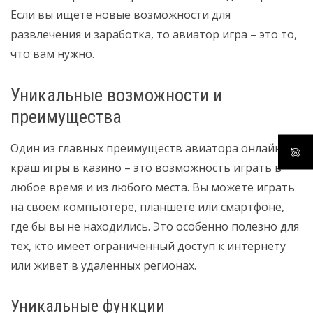
Если вы ищете новые возможности для
развлечения и заработка, то авиатор игра – это то,
что вам нужно.
Уникальные возможности и
преимущества
Один из главных преимуществ авиатора онлайн-
краш игры в казино – это возможность играть в
любое время и из любого места. Вы можете играть
на своем компьютере, планшете или смартфоне,
где бы вы не находились. Это особенно полезно для
тех, кто имеет ограниченный доступ к интернету
или живет в удаленных регионах.
Уникальные функции