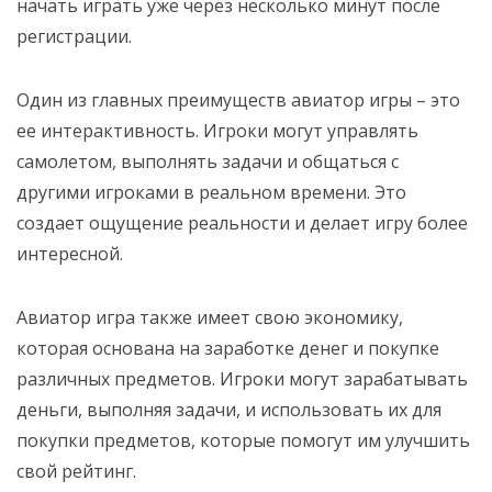
начать играть уже через несколько минут после
регистрации.
Один из главных преимуществ авиатор игры – это
ее интерактивность. Игроки могут управлять
самолетом, выполнять задачи и общаться с
другими игроками в реальном времени. Это
создает ощущение реальности и делает игру более
интересной.
Авиатор игра также имеет свою экономику,
которая основана на заработке денег и покупке
различных предметов. Игроки могут зарабатывать
деньги, выполняя задачи, и использовать их для
покупки предметов, которые помогут им улучшить
свой рейтинг.