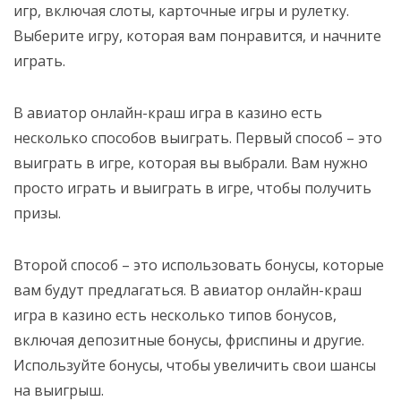
игр, включая слоты, карточные игры и рулетку.
Выберите игру, которая вам понравится, и начните
играть.
В авиатор онлайн-краш игра в казино есть
несколько способов выиграть. Первый способ – это
выиграть в игре, которая вы выбрали. Вам нужно
просто играть и выиграть в игре, чтобы получить
призы.
Второй способ – это использовать бонусы, которые
вам будут предлагаться. В авиатор онлайн-краш
игра в казино есть несколько типов бонусов,
включая депозитные бонусы, фриспины и другие.
Используйте бонусы, чтобы увеличить свои шансы
на выигрыш.