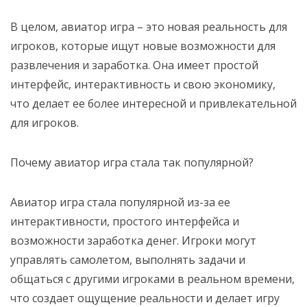
В целом, авиатор игра – это новая реальность для
игроков, которые ищут новые возможности для
развлечения и заработка. Она имеет простой
интерфейс, интерактивность и свою экономику,
что делает ее более интересной и привлекательной
для игроков.
Почему авиатор игра стала так популярной?
Авиатор игра стала популярной из-за ее
интерактивности, простого интерфейса и
возможности заработка денег. Игроки могут
управлять самолетом, выполнять задачи и
общаться с другими игроками в реальном времени,
что создает ощущение реальности и делает игру