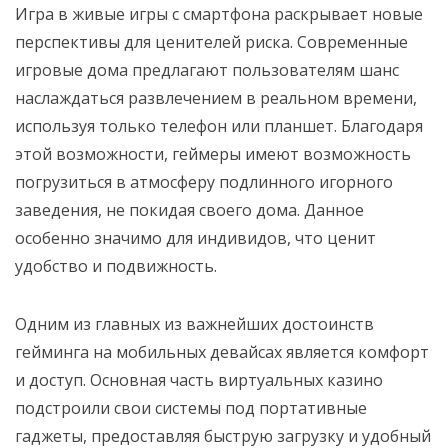
Игра в живые игры с смартфона раскрывает новые
перспективы для ценителей риска. Современные
игровые дома предлагают пользователям шанс
наслаждаться развлечением в реальном времени,
используя только телефон или планшет. Благодаря
этой возможности, геймеры имеют возможность
погрузиться в атмосферу подлинного игорного
заведения, не покидая своего дома. Данное
особенно значимо для индивидов, что ценит
удобство и подвижность.
Одним из главных из важнейших достоинств
гейминга на мобильных девайсах является комфорт
и доступ. Основная часть виртуальных казино
подстроили свои системы под портативные
гаджеты, предоставляя быструю загрузку и удобный