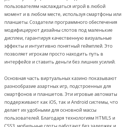
пользователям наслаждаться игрой в любой
момент и в любом месте, используя смартфоны или
планшеты. Создатели программного обеспечения
модифицируют дизайны слотов под маленькие
дисплеи, гарантируя качественную визуальные
эффекты и интуитивно понятный геймплей. Это
позволяет игрокам просто находить путь в
интерфейсе и ставить деньги без лишних усилий.
Основная часть виртуальных казино показывают
разнообразие азартных игр, подстроенных для
смартфонов и планшетов. Эти игровые автоматы
поддерживают как iOS, так и Android системы, что
делает их удобными для основной массы
пользователей. Благодаря технологиям HTML5 и
CSS3, мобильные слоты работают без задержек и