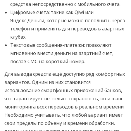
средства непосредственно с мобильного счета.
Цифровые счета: такие как Qiwi или
Яндекс.Деньги, которые можно пополнить через
телефон и применять для переводов в азартных
клубах.
Текстовые сообщения-платежи: позволяют
мгновенно внести деньги на азартный счет,
послав СМС на короткий номер.
Для вывода средств ещё доступно ряд комфортных
вариантов. Одним из них становится
использование смартфонных приложений банков,
что гарантирует не только сохранность, но и шанс
мониторинга всех переводов в реальном времени.
Необходимо учитывать, что любой вариант имеет
свои пределы по объему и времени обработки,