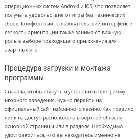
операционных систем Android и iOS, что позволяет
получать удовольствие от игры без технических
сбоев. Комфортный пользовательский интерфейс и
легкость ориентации также занимают важную
роль в выборе подходящего приложения для
азартных игр.
Процедура загрузки и монтажа
программы
Сначала, чтобы стянуть и установить программу
игорного заведения, нужно перейти на
официальный сайт избранного казино. Как правило
линк на доступ расположена в верхней области
основной страницы или в разделе. Необходимо
удостовериться, что вы находитесь именно на