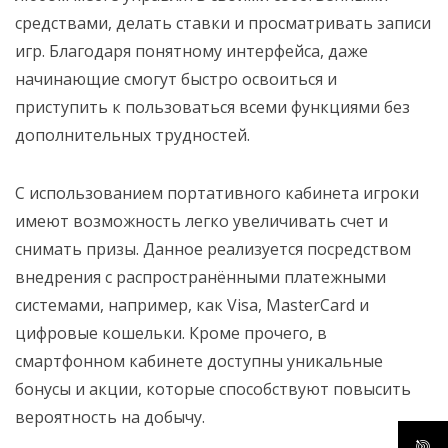
средствами, делать ставки и просматривать записи
игр. Благодаря понятному интерфейса, даже
начинающие смогут быстро освоиться и
приступить к пользоваться всеми функциями без
дополнительных трудностей.
С использованием портативного кабинета игроки
имеют возможность легко увеличивать счет и
снимать призы. Данное реализуется посредством
внедрения с распространёнными платежными
системами, например, как Visa, MasterCard и
цифровые кошельки. Кроме прочего, в
смартфонном кабинете доступны уникальные
бонусы и акции, которые способствуют повысить
вероятность на добычу.