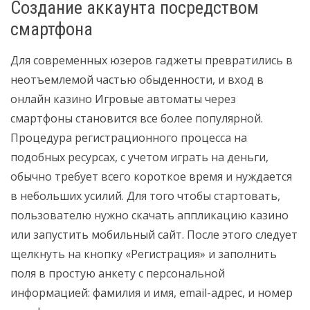
Создание аккаунта посредством
смартфона
Для современных юзеров гаджеты превратились в
неотъемлемой частью обыденности, и вход в
онлайн казино Игровые автоматы через
смартфоны становится все более популярной.
Процедура регистрационного процесса на
подобных ресурсах, с учетом играть на деньги,
обычно требует всего короткое время и нуждается
в небольших усилий. Для того чтобы стартовать,
пользователю нужно скачать аппликацию казино
или запустить мобильный сайт. После этого следует
щелкнуть на кнопку «Регистрация» и заполнить
поля в простую анкету с персональной
информацией: фамилия и имя, email-адрес, и номер