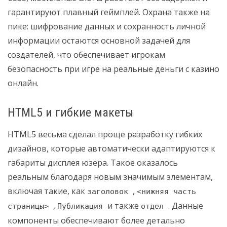
гарантируют плавный геймплей. Охрана также на
пике: шифрование данных и сохранность личной
информации остаются основной задачей для
создателей, что обеспечивает игрокам
безопасность при игре на реальные деньги с казино
онлайн.
HTML5 и гибкие макеты
HTML5 весьма сделал проще разработку гибких
дизайнов, которые автоматически адаптируются к
габариты дисплея юзера. Такое оказалось
реальным благодаря новым значимым элементам,
включая такие, как
,
заголовок
<нижняя часть
,
и также
. Данные
страницы>
Публикация
отдел
компоненты обеспечивают более детально