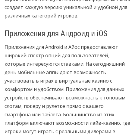
создает каждую версию уникальной и удобной для
различных категорий игроков.
Приложения для Андроид и iOS
Приложения для Android и Айос предоставляют
широкий спектр опций для пользователей,
которые интересуются ставками. На сегодняшний
день мобильные аппы дают возможность
участвовать в играх в виртуальные казино с
комфортом и удобством. Приложения для данных
устройств обеспечивают возможность к топовым
слотам, покеру и рулетке прямо с вашего
смартфона или таблета. Большинство из этих
платформ включают возможности лайв-казино, где
игроки могут играть с реальными дилерами в