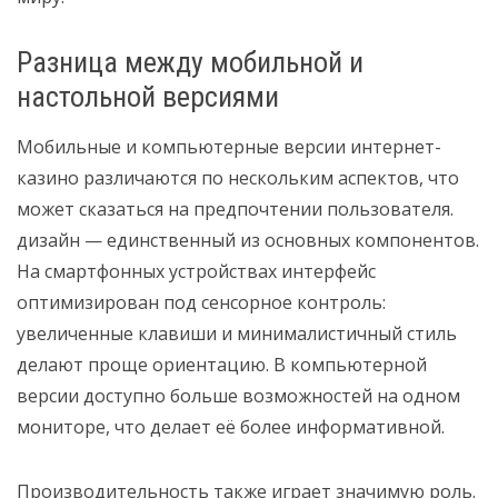
Разница между мобильной и
настольной версиями
Мобильные и компьютерные версии интернет-
казино различаются по нескольким аспектов, что
может сказаться на предпочтении пользователя.
дизайн — единственный из основных компонентов.
На смартфонных устройствах интерфейс
оптимизирован под сенсорное контроль:
увеличенные клавиши и минималистичный стиль
делают проще ориентацию. В компьютерной
версии доступно больше возможностей на одном
мониторе, что делает её более информативной.
Производительность также играет значимую роль.