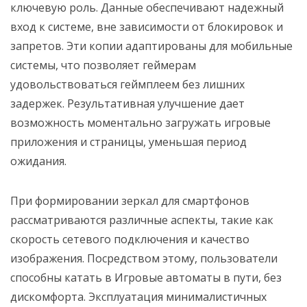
ключевую роль. Данные обеспечивают надежный
вход к системе, вне зависимости от блокировок и
запретов. Эти копии адаптированы для мобильные
системы, что позволяет геймерам
удовольствоваться геймплеем без лишних
задержек. Результативная улучшение дает
возможность моментально загружать игровые
приложения и страницы, уменьшая период
ожидания.
При формировании зеркал для смартфонов
рассматриваются различные аспекты, такие как
скорость сетевого подключения и качество
изображения. Посредством этому, пользователи
способны катать в Игровые автоматы в пути, без
дискомфорта. Эксплуатация минималистичных