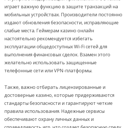
играет важную функцию в защите транзакций на
мобильных устройствах. Производители постоянно
издают обновления безопасности, исправляющие
слабые места. Геймерам казино онлайн
настоятельно рекомендуется избегать
эксплуатации общедоступных Wi-Fi сетей для
выполнения финансовых сделок. Взамен этого
желательно использовать защищенные
телефонные сети или VPN-платформы.
Также, важно отбирать лицензированные и
достоверные казино, которые придерживаются
стандарты безопасности и гарантируют четкие
правила использования. Надежные сервисы
обеспечивают охрану личных данных и
справедливость игр, что создает безопасную среду