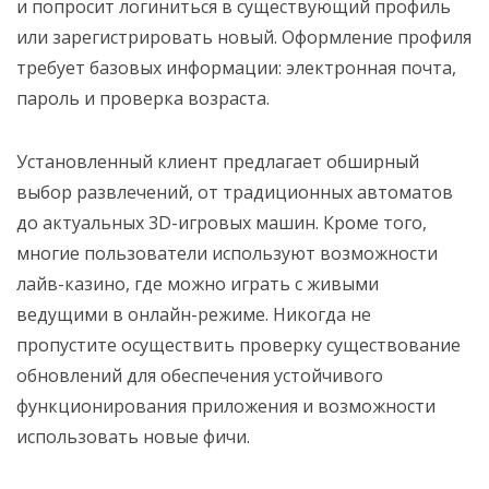
и попросит логиниться в существующий профиль
или зарегистрировать новый. Оформление профиля
требует базовых информации: электронная почта,
пароль и проверка возраста.
Установленный клиент предлагает обширный
выбор развлечений, от традиционных автоматов
до актуальных 3D-игровых машин. Кроме того,
многие пользователи используют возможности
лайв-казино, где можно играть с живыми
ведущими в онлайн-режиме. Никогда не
пропустите осуществить проверку существование
обновлений для обеспечения устойчивого
функционирования приложения и возможности
использовать новые фичи.