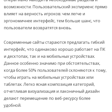
возможности. Пользовательский экспириенс прямо
влияет на верность игроков: чем легче и
эргономичнее интерфейс, тем больше шанс, что
пользователи возвратятся вновь.
Современные сайты стараются предлагать гибкий
интерфейс, что одинаково хорошо работает на ПК
и десктопах, так и на мобильных устройствах.
Данное особенно значимо при обстоятельствах,
когда более 50% пользователей склоняются к тому,
чтобы играть на мобильных устройствах или
таблетах. Легко ясная композиция категорий,
отчетливая визуализация и лаконичный дизайн
делают перемещение по веб-ресурсу более
удобной.