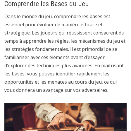
Comprendre les Bases du Jeu
Dans le monde du jeu, comprendre les bases est
essentiel pour évoluer de manière efficace et
stratégique. Les joueurs qui réussissent consacrent du
temps à apprendre les règles, les mécanismes du jeu et
les stratégies fondamentales. Il est primordial de se
familiariser avec ces éléments avant d’essayer
d’explorer des techniques plus avancées. En maîtrisant
les bases, vous pouvez identifier rapidement les
opportunités et les menaces au cours du jeu, ce qui
vous donnera un avantage sur vos adversaires.