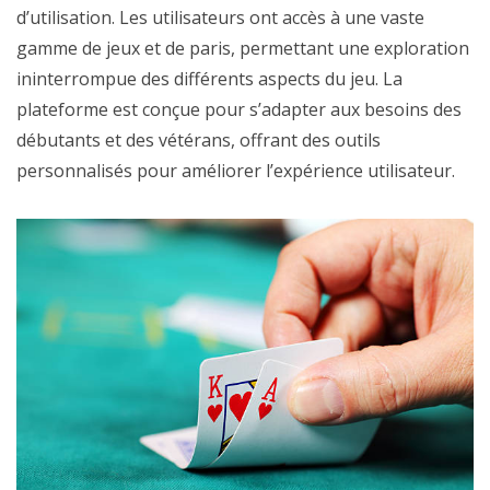
d’utilisation. Les utilisateurs ont accès à une vaste
gamme de jeux et de paris, permettant une exploration
ininterrompue des différents aspects du jeu. La
plateforme est conçue pour s’adapter aux besoins des
débutants et des vétérans, offrant des outils
personnalisés pour améliorer l’expérience utilisateur.