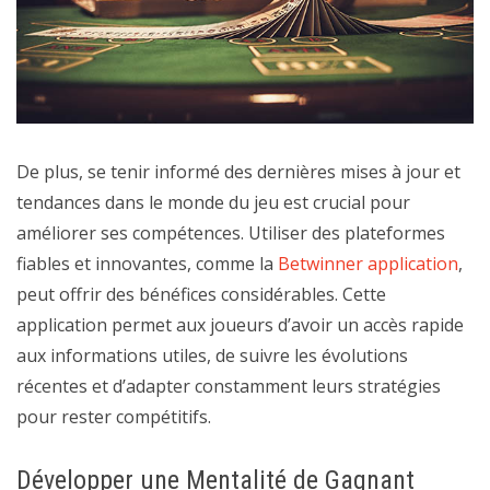
De plus, se tenir informé des dernières mises à jour et
tendances dans le monde du jeu est crucial pour
améliorer ses compétences. Utiliser des plateformes
fiables et innovantes, comme la
Betwinner application
,
peut offrir des bénéfices considérables. Cette
application permet aux joueurs d’avoir un accès rapide
aux informations utiles, de suivre les évolutions
récentes et d’adapter constamment leurs stratégies
pour rester compétitifs.
Développer une Mentalité de Gagnant