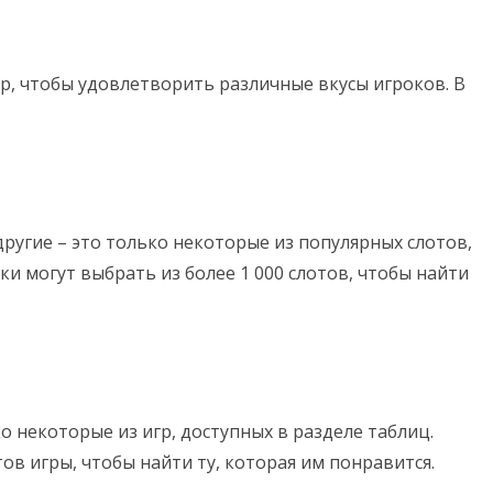
р, чтобы удовлетворить различные вкусы игроков. В
 другие – это только некоторые из популярных слотов,
и могут выбрать из более 1 000 слотов, чтобы найти
лько некоторые из игр, доступных в разделе таблиц.
в игры, чтобы найти ту, которая им понравится.