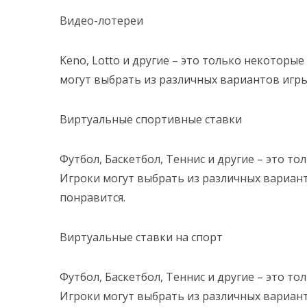
Видео-лотереи
Keno, Lotto и другие – это только некоторые
могут выбрать из различных вариантов игры,
Виртуальные спортивные ставки
Футбол, Баскетбол, Теннис и другие – это то
Игроки могут выбрать из различных вариант
понравится.
Виртуальные ставки на спорт
Футбол, Баскетбол, Теннис и другие – это то
Игроки могут выбрать из различных вариант