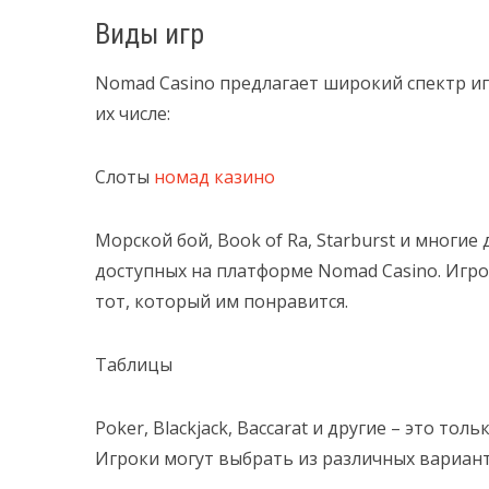
Виды игр
Nomad Casino предлагает широкий спектр иг
их числе:
Слоты
номад казино
Морской бой, Book of Ra, Starburst и многие
доступных на платформе Nomad Casino. Игрок
тот, который им понравится.
Таблицы
Poker, Blackjack, Baccarat и другие – это то
Игроки могут выбрать из различных варианто