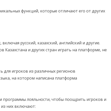
уникальных функций, которые отличают его от других
 включая русский, казахский, английский и другие.
в Казахстана и других стран играть на платформе, не
ь для игроков из различных регионов
языка, на котором написана платформа
 и программы лояльности, чтобы поощрить игроков и
 из них включают: