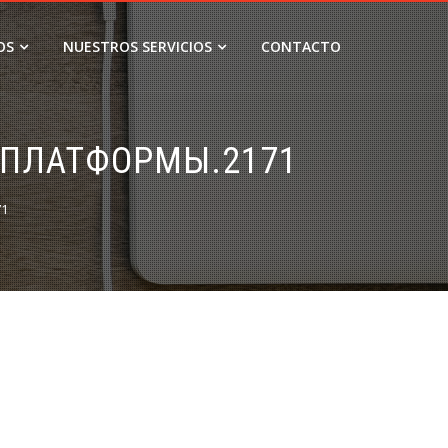
OS
NUESTROS SERVICIOS
CONTACTO
 ПЛАТФОРМЫ.2171
71