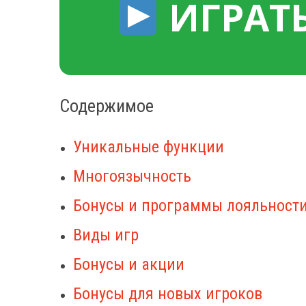
ИГРАТ
Содержимое
Уникальные функции
Многоязычность
Бонусы и программы лояльност
Виды игр
Бонусы и акции
Бонусы для новых игроков