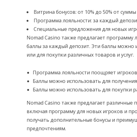
Витрина бонусов: от 10% до 50% от суммы
Программа лояльности: за каждый депози
Специальные предложения для новых иг
Nomad Casino также предлагает программу 
баллы за каждый депозит. Эти баллы можно
или для покупки различных товаров и услуг.
Программа лояльности поощряет игроков
Баллы можно использовать для получени
Баллы можно использовать для покупки ра
Nomad Casino также предлагает различные 
включая программу для новых игроков и про
получать дополнительные бонусы и преимущ
предпочтениям.