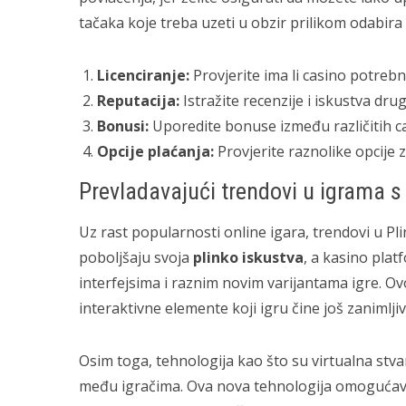
tačaka koje treba uzeti u obzir prilikom odabira 
Licenciranje:
Provjerite ima li casino potrebn
Reputacija:
Istražite recenzije i iskustva drug
Bonusi:
Uporedite bonuse između različitih ca
Opcije plaćanja:
Provjerite raznolike opcije z
Prevladavajući trendovi u igrama s
Uz rast popularnosti online igara, trendovi u Pli
poboljšaju svoja
plinko iskustva
, a kasino pla
interfejsima i raznim novim varijantama igre. O
interaktivne elemente koji igru čine još zanimljiv
Osim toga, tehnologija kao što su virtualna stvar
među igračima. Ova nova tehnologija omogućava 