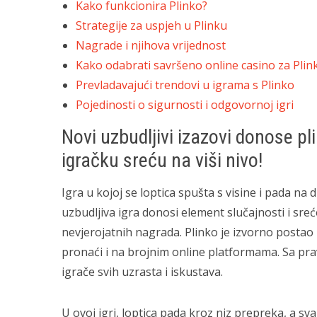
Kako funkcionira Plinko?
Strategije za uspjeh u Plinku
Nagrade i njihova vrijednost
Kako odabrati savršeno online casino za Plin
Prevladavajući trendovi u igrama s Plinko
Pojedinosti o sigurnosti i odgovornoj igri
Novi uzbudljivi izazovi donose p
igračku sreću na viši nivo!
Igra u kojoj se loptica spušta s visine i pada na
uzbudljiva igra donosi element slučajnosti i sre
nevjerojatnih nagrada. Plinko je izvorno postao
pronaći i na brojnim online platformama. Sa pravi
igrače svih uzrasta i iskustava.
U ovoj igri, loptica pada kroz niz prepreka, a s