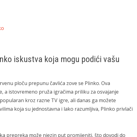
ko
linko iskustva koja mogu podići vašu
 drvenu ploču prepunu čavlića zove se Plinko. Ova
će, a istovremeno pruža igračima priliku za osvajanje
 popularan kroz razne TV igre, ali danas ga možete
lima koja su jednostavna i lako razumljiva, Plinko privlači
vaka prepreka može njezin put promijeniti, što dovodi do