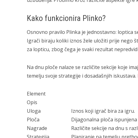
uzbuđenja. Prođimo kroz različite aspekte igre k
Kako funkcionira Plinko?
Osnovno pravilo Plinka je jednostavno: loptica s
Igrači biraju koliki iznos žele uložiti prije neg
za lopticu, zbog čega je svaki rezultat nepredvidiv
Na dnu ploče nalaze se različite sekcije koje imaju
temelju svoje strategije i dosadašnjih iskustav
Element
Opis
Uloga
Iznos koji igrač bira za igru.
Ploča
Dijagonalna ploča ispunjena 
Nagrade
Različite sekcije na dnu s raz
Strategija
Planiranje na temelju pretho