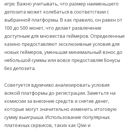
игре. Важно учитывать, что размер наименьшего
депозита может колебаться в соответствии с
выбранной платформы. В как правило, он равен от
100 до 500 монет, что делает развлечение
доступным для множества геймеров. Определенные
казино предоставляют эксклюзивные условия для
новых геймеров, уменьшая минимальный взнос до
небольшой суммы или вовсе предоставляя бонусы
без депозита.
Советуется вдумчиво анализировать условия
всякой платформы до регистрации. Заметьте на
комиссии за внесение средств и снятие денег,
которые могут значительно изменить итоговую
сумму выигрыша. Использование популярных
платежных сервисов, таких как Qiwi и