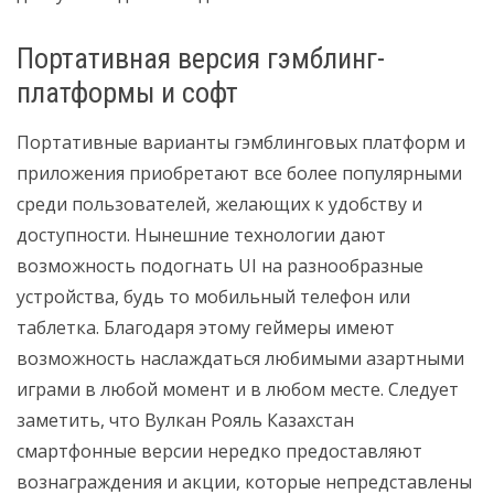
Портативная версия гэмблинг-
платформы и софт
Портативные варианты гэмблинговых платформ и
приложения приобретают все более популярными
среди пользователей, желающих к удобству и
доступности. Нынешние технологии дают
возможность подогнать UI на разнообразные
устройства, будь то мобильный телефон или
таблетка. Благодаря этому геймеры имеют
возможность наслаждаться любимыми азартными
играми в любой момент и в любом месте. Следует
заметить, что Вулкан Рояль Казахстан
смартфонные версии нередко предоставляют
вознаграждения и акции, которые непредставлены