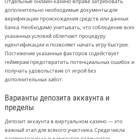
Отдельные онлайн-казино вправе затребовать
дополнительно необходимые документы для
верификации происхождения средств или данных
банка. Необходимо учитывать, что соблюдение всех
указанных условий облегчает процедуру
идентификации и позволяет начать игру быстрее.
Постижение указанных факторов содействует
геймерам предотвратить потенциальных ошибок и
получать удовольствие от игрой без
дополнительных забот.
Варианты депозита аккаунта и
пределы
Депозит аккаунта в виртуальном казино — это
важный этап для всякого участника. Среди числа
распространённых вариантов отличаются