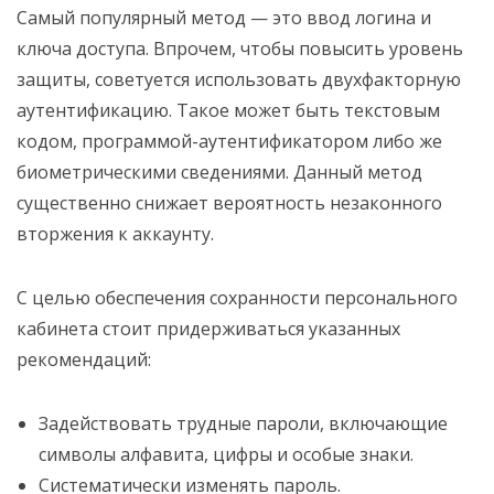
Самый популярный метод — это ввод логина и
ключа доступа. Впрочем, чтобы повысить уровень
защиты, советуется использовать двухфакторную
аутентификацию. Такое может быть текстовым
кодом, программой-аутентификатором либо же
биометрическими сведениями. Данный метод
существенно снижает вероятность незаконного
вторжения к аккаунту.
С целью обеспечения сохранности персонального
кабинета стоит придерживаться указанных
рекомендаций:
Задействовать трудные пароли, включающие
символы алфавита, цифры и особые знаки.
Систематически изменять пароль.