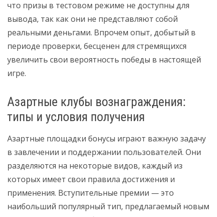
что призы в тестовом режиме не доступны для
вывода, так как они не представляют собой
реальными деньгами. Впрочем опыт, добытый в
периоде проверки, бесценен для стремящихся
увеличить свои вероятность победы в настоящей
игре.
Азартные клубы вознаграждения:
типы и условия получения
Азартные площадки бонусы играют важную задачу
в завлечении и поддержании пользователей. Они
разделяются на некоторые видов, каждый из
которых имеет свои правила достижения и
применения. Вступительные премии — это
наибольший популярный тип, предлагаемый новым