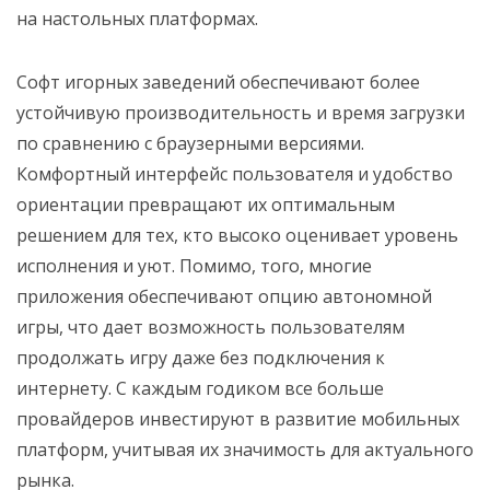
на настольных платформах.
Софт игорных заведений обеспечивают более
устойчивую производительность и время загрузки
по сравнению с браузерными версиями.
Комфортный интерфейс пользователя и удобство
ориентации превращают их оптимальным
решением для тех, кто высоко оценивает уровень
исполнения и уют. Помимо, того, многие
приложения обеспечивают опцию автономной
игры, что дает возможность пользователям
продолжать игру даже без подключения к
интернету. С каждым годиком все больше
провайдеров инвестируют в развитие мобильных
платформ, учитывая их значимость для актуального
рынка.