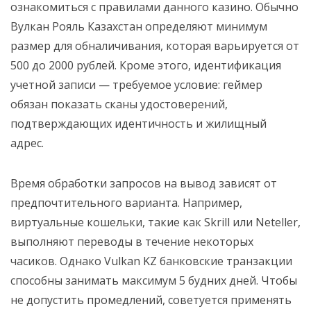
ознакомиться с правилами данного казино. Обычно
Вулкан Рояль Казахстан определяют минимум
размер для обналичивания, которая варьируется от
500 до 2000 рублей. Кроме этого, идентификация
учетной записи — требуемое условие: геймер
обязан показать сканы удостоверений,
подтверждающих идентичность и жилищный
адрес.
Время обработки запросов на вывод зависят от
предпочтительного варианта. Например,
виртуальные кошельки, такие как Skrill или Neteller,
выполняют переводы в течение некоторых
часиков. Однако Vulkan KZ банковские транзакции
способны занимать максимум 5 будних дней. Чтобы
не допустить промедлений, советуется применять