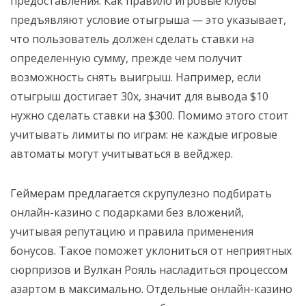
предоставления. Как правило игровые клубы
предъявляют условие отыгрыша — это указывает,
что пользователь должен сделать ставки на
определенную сумму, прежде чем получит
возможность снять выигрыш. Например, если
отыгрыш достигает 30x, значит для вывода $10
нужно сделать ставки на $300. Помимо этого стоит
учитывать лимиты по играм: не каждые игровые
автоматы могут учитываться в вейджер.
Геймерам предлагается скрупулезно подбирать
онлайн-казино с подарками без вложений,
учитывая репутацию и правила применения
бонусов. Такое поможет уклониться от неприятных
сюрпризов и Вулкан Рояль насладиться процессом
азартом в максимально. Отдельные онлайн-казино