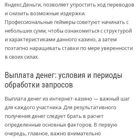
Яндекс.Деньги, позволяет упростить ход переводов
и снизить возможные издержки.
Профессиональные геймеры советуют начинать с
небольших сумм, чтобы ознакомиться с структурой
и характеристиками данного казино, а затем
поэтапно наращивать ставки по мере уверенности
в своих силах.
Выплата денег: условия и периоды
обработки запросов
Выплата денег из интернет-казино — важный шаг
для каждого участника. Для результативного
получения денег следует брать в расчет
определенные основных факторов. В первую
очередь, главное, важно внимательно