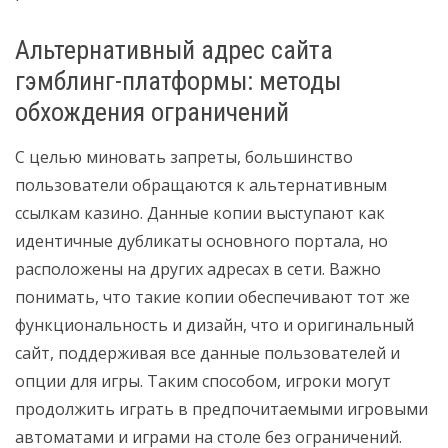
Альтернативный адрес сайта
гэмблинг-платформы: методы
обхождения ограничений
С целью миновать запреты, большинство
пользователи обращаются к альтернативным
ссылкам казино. Данные копии выступают как
идентичные дубликаты основного портала, но
расположены на других адресах в сети. Важно
понимать, что такие копии обеспечивают тот же
функциональность и дизайн, что и оригинальный
сайт, поддерживая все данные пользователей и
опции для игры. Таким способом, игроки могут
продолжить играть в предпочитаемыми игровыми
автоматами и играми на столе без ограничений.