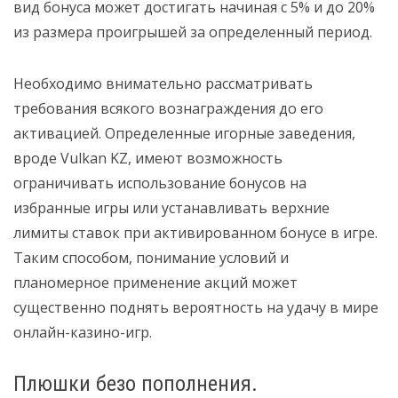
вид бонуса может достигать начиная с 5% и до 20%
из размера проигрышей за определенный период.
Необходимо внимательно рассматривать
требования всякого вознаграждения до его
активацией. Определенные игорные заведения,
вроде Vulkan KZ, имеют возможность
ограничивать использование бонусов на
избранные игры или устанавливать верхние
лимиты ставок при активированном бонусе в игре.
Таким способом, понимание условий и
планомерное применение акций может
существенно поднять вероятность на удачу в мире
онлайн-казино-игр.
Плюшки безо пополнения.