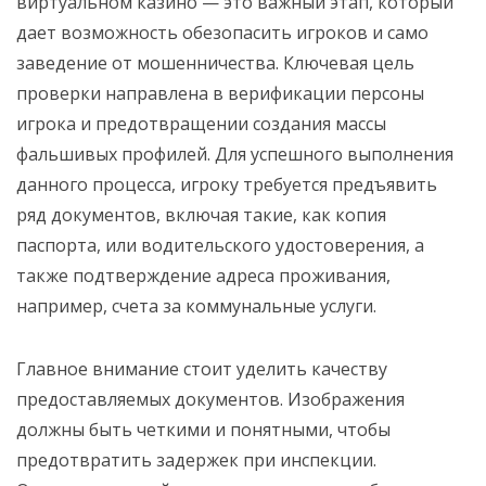
виртуальном казино — это важный этап, который
дает возможность обезопасить игроков и само
заведение от мошенничества. Ключевая цель
проверки направлена в верификации персоны
игрока и предотвращении создания массы
фальшивых профилей. Для успешного выполнения
данного процесса, игроку требуется предъявить
ряд документов, включая такие, как копия
паспорта, или водительского удостоверения, а
также подтверждение адреса проживания,
например, счета за коммунальные услуги.
Главное внимание стоит уделить качеству
предоставляемых документов. Изображения
должны быть четкими и понятными, чтобы
предотвратить задержек при инспекции.