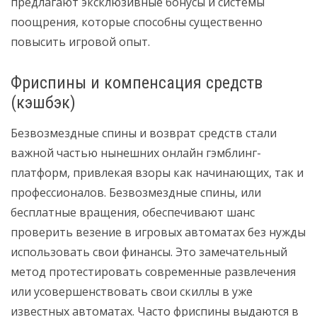
предлагают эксклюзивные бонусы и системы
поощрения, которые способны существенно
повысить игровой опыт.
Фриспины и компенсация средств
(кэшбэк)
Безвозмездные спины и возврат средств стали
важной частью нынешних онлайн гэмблинг-
платформ, привлекая взоры как начинающих, так и
профессионалов. Безвозмездные спины, или
бесплатные вращения, обеспечивают шанс
проверить везение в игровых автоматах без нужды
использовать свои финансы. Это замечательный
метод протестировать современные развлечения
или усовершенствовать свои скиллы в уже
известных автоматах. Часто фриспины выдаются в