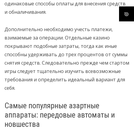
одинаковые способы оплаты для внесения средств
и обналичивания.
Дополнительно необходимо учесть платежи,
взимаемые за операции. Отдельные казино
покрывают подобные затраты, тогда как иные
способны удерживать до трех процентов от суммы
снятия средств. Следовательно прежде чем стартом
игры следует тщательно изучить всевозможные
требования и определить идеальный вариант для
себя.
Самые популярные азартные
аппараты: передовые автоматы и
новшества