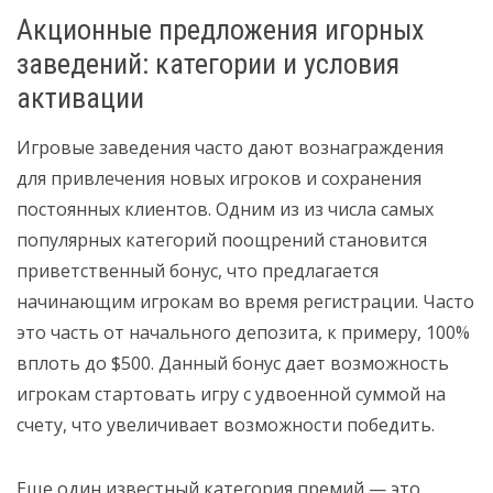
Акционные предложения игорных
заведений: категории и условия
активации
Игровые заведения часто дают вознаграждения
для привлечения новых игроков и сохранения
постоянных клиентов. Одним из из числа самых
популярных категорий поощрений становится
приветственный бонус, что предлагается
начинающим игрокам во время регистрации. Часто
это часть от начального депозита, к примеру, 100%
вплоть до $500. Данный бонус дает возможность
игрокам стартовать игру с удвоенной суммой на
счету, что увеличивает возможности победить.
Еще один известный категория премий — это