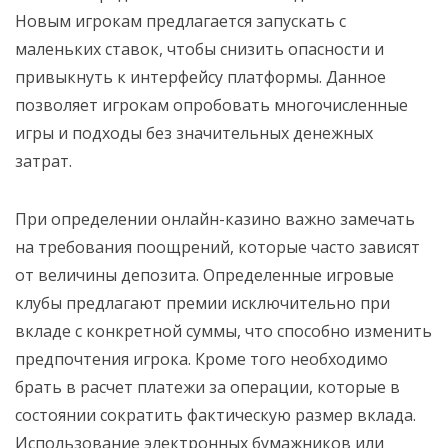
Новым игрокам предлагается запускать с
маленьких ставок, чтобы снизить опасности и
привыкнуть к интерфейсу платформы. Данное
позволяет игрокам опробовать многочисленные
игры и подходы без значительных денежных
затрат.
При определении онлайн-казино важно замечать
на требования поощрений, которые часто зависят
от величины депозита. Определенные игровые
клубы предлагают премии исключительно при
вкладе с конкретной суммы, что способно изменить
предпочтения игрока. Кроме того необходимо
брать в расчет платежи за операции, которые в
состоянии сократить фактическую размер вклада.
Использование электронных бумажников или