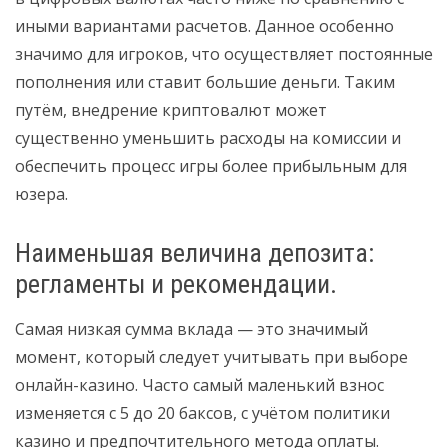
иными вариантами расчетов. Данное особенно
значимо для игроков, что осуществляет постоянные
пополнения или ставит большие деньги. Таким
путём, внедрение криптовалют может
существенно уменьшить расходы на комиссии и
обеспечить процесс игры более прибыльным для
юзера.
Наименьшая величина депозита:
регламенты и рекомендации.
Самая низкая сумма вклада — это значимый
момент, который следует учитывать при выборе
онлайн-казино. Часто самый маленький взнос
изменяется с 5 до 20 баксов, с учётом политики
казино и предпочтительного метода оплаты.