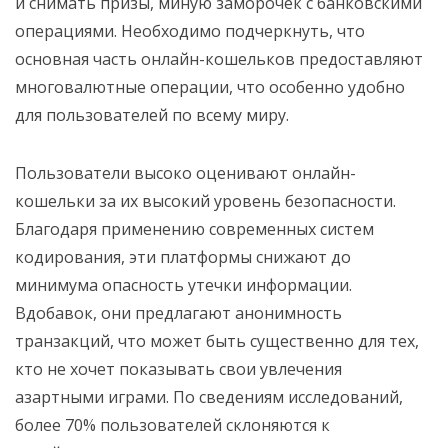
и снимать призы, миную заморочек с банковскими
операциями. Необходимо подчеркнуть, что
основная часть онлайн-кошельков предоставляют
многовалютные операции, что особенно удобно
для пользователей по всему миру.
Пользователи высоко оценивают онлайн-
кошельки за их высокий уровень безопасности.
Благодаря применению современных систем
кодирования, эти платформы снижают до
минимума опасность утечки информации.
Вдобавок, они предлагают анонимность
транзакций, что может быть существенно для тех,
кто не хочет показывать свои увлечения
азартными играми. По сведениям исследований,
более 70% пользователей склоняются к