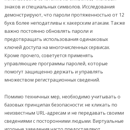
знаков и специальных символов. Исследования
демонстрируют, что пароли протяженностью от 12
букв более неподатливы к хакерским атакам. Также
важно постоянно обновлять пароли и
предотвращать использования одинаковых
ключей доступа на многочисленных сервисах.
Кроме прочего, советуется применять
управляющие программы паролей, которые
помогут защищенно держать и управлять
множеством регистрационных сведений.
Помимо техничных мер, необходимо учитывать о
базовых принципах безопасности: не кликать по
неизвестным URL-адресам и не передавать своими
сведениями с посторонними людьми. Виртуальные
игорные заведения часто предоставляют