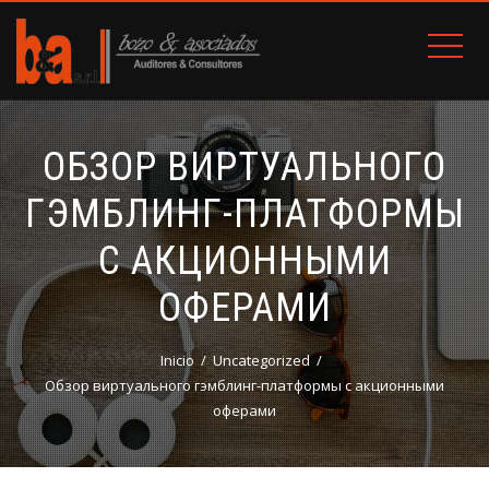
ОБЗОР ВИРТУАЛЬНОГО
ГЭМБЛИНГ-ПЛАТФОРМЫ
С АКЦИОННЫМИ
ОФЕРАМИ
Inicio
Uncategorized
Обзор виртуального гэмблинг-платформы с акционными
оферами