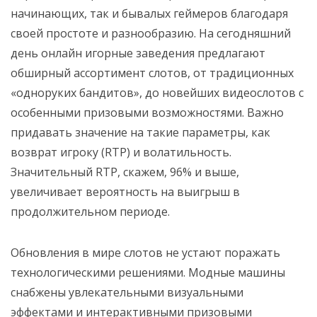
начинающих, так и бывалых геймеров благодаря
своей простоте и разнообразию. На сегодняшний
день онлайн игорные заведения предлагают
обширный ассортимент слотов, от традиционных
«одноруких бандитов», до новейших видеослотов с
особенными призовыми возможностями. Важно
придавать значение на такие параметры, как
возврат игроку (RTP) и волатильность.
Значительный RTP, скажем, 96% и выше,
увеличивает вероятность на выигрыш в
продолжительном периоде.
Обновления в мире слотов не устают поражать
технологическими решениями. Модные машины
снабжены увлекательными визуальными
эффектами и интерактивными призовыми