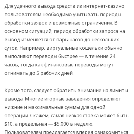
Для удачного вывода средств из интернет-казино,
пользователям необходимо учитывать периоды
обработки заявок и возможные ограничения. В
основном ситуаций, период обработки запроса на
вывод изменяется от пары часов до нескольких
суток. Например, виртуальные кошельки обычно
выполняют переводы быстрее — в течение 24
часов, тогда как финансовые переводы могут
отнимать до 5 рабочих дней.
Кроме того, следует обратить внимание на лимиты
вывода. Многие игорные заведения определяют
нижние и максимальные суммы для одной
операции. Скажем, самая низкая ставка может быть
$10, а предельная — $5,000 в неделю.
Пользователям предлагается вперед ознакомиться