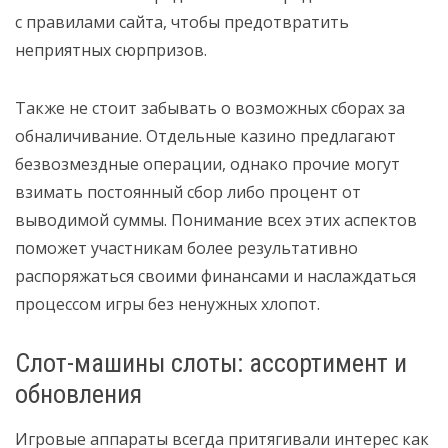
с правилами сайта, чтобы предотвратить
неприятных сюрпризов.
Также не стоит забывать о возможных сборах за
обналичивание. Отдельные казино предлагают
безвозмездные операции, однако прочие могут
взимать постоянный сбор либо процент от
выводимой суммы. Понимание всех этих аспектов
поможет участникам более результативно
распоряжаться своими финансами и наслаждаться
процессом игры без ненужных хлопот.
Слот-машины слоты: ассортимент и
обновления
Игровые аппараты всегда притягивали интерес как