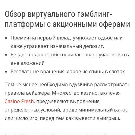
Обзор виртуального гэмблинг-
платформы с акционными оферами
Премия на первый вклад: умножает вдвое или
даже утраивает изначальный депозит.
Бездеп подарок: обеспечивает шанс участвовать
вне вложений.
Бесплатные вращения: даровые спины в слотах.
Тем не менее необходимо вдумчиво рассматривать
правила вейджера. Множество казино, включая
Casino Fresh
, предъявляют выполнения
определенных условий, вроде минимальный взнос
или число игр, перед тем как вывести выигрыш.