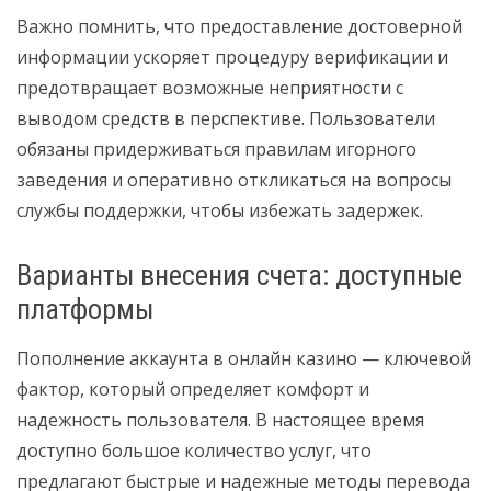
Важно помнить, что предоставление достоверной
информации ускоряет процедуру верификации и
предотвращает возможные неприятности с
выводом средств в перспективе. Пользователи
обязаны придерживаться правилам игорного
заведения и оперативно откликаться на вопросы
службы поддержки, чтобы избежать задержек.
Варианты внесения счета: доступные
платформы
Пополнение аккаунта в онлайн казино — ключевой
фактор, который определяет комфорт и
надежность пользователя. В настоящее время
доступно большое количество услуг, что
предлагают быстрые и надежные методы перевода