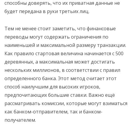
способны доверять, что их приватная данные не
будет передана в руки третьих лиц.
Тем не менее стоит заметить, что финансовые
переводы могут содержать ограничения по
наименьшей и максимальной размеру транзакции.
Как правило стартовая величина начинается с 500
деревянных, а максимальная может достигать
нескольких миллионов, в соответствии с правил
определенного банка. Этот метод считает этот
способ наилучшим для высоких игроков,
предпочитающих большие ставки. Важно ещё
рассматривать комиссии, которые могут взиматься
как банком-отправителем, так и банком-
получателем.