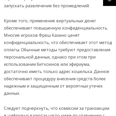
запускать развлечение без промедлений.
Кроме того, применение виртуальных денег
обеспечивает повышенную конфиденциальность.
Многие игроков Фреш Казино ценят
конфиденциальность, что обеспечивает этот метод
оплаты. Обычные методы требуют предоставления
персональной данных, однако при этом при
использовании биткоинов или эфириума,
достаточно иметь только адрес кошелька. Данное
обеспечивает процедуру внесения средств более
надежным и защищенным от вероятных утечек
данных.
Следует подчеркнуть, что комиссии за транзакции
в цифровых валютах часто ниже по сравнению с