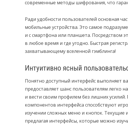
современные методы шифрования, что гаран
Ради удобности пользователей основная час
мобильные устройства. Это самое подразумев
и с смартфона или планшета. Посредством э
в любое время и где угодно. Быстрая регист
захватывающему вселенной гэмблинга!
Интуитивно ясный пользователь
Понятно доступный интерфейс выполняет ва
предоставляет шанс пользователям легко н
и вести своим профилем без лишних усилий.
компонентов интерфейса способствуют игрок
изучении сложных меню и кнопок. Текущие 
предлагая интерфейсы, которые можно изучи