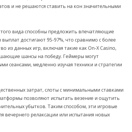
атов и не решаются ставить на кон значительными
этого вида способны предложить впечатляющие
выплат достигают 95-97%, что сравнимо с более
во из данных игр, включая такие как On-X Casino,
чшающие шансы на победу. Геймеры могут
и сеансами, медленно изучая техники и стратегии
ущественных затрат, слоты с минимальными ставками
латформы позволяют испытать везение и ощутить
ачительных убытков. Таким способом, эти игровые
я вечернего релаксации или испытания новых