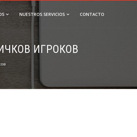
OS
NUESTROS SERVICIOS
CONTACTO
ИЧКОВ ИГРОКОВ
ков