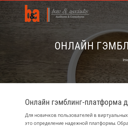
ОНЛАЙН ГЭМБЛ
Ini
Онлайн гэмблинг-платформа д
Для новичков пользователей в виртуальных
это определение надежной платформы. Обра