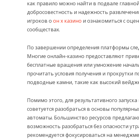
как правило можно найти в подвале главно
добросовестность и надежность развлечений
игроков о
он х казино
и ознакомиться с оце
сообществах.
По завершении определения платформы след
Многие онлайн-казино предоставляют приве
бесплатные вращения или умножение началь
прочитать условия получения и прокрутки п
подводные камни, такие как высокий вейдж
Помимо этого, для результативного запуск
советуется разобраться в основы популярных
автоматы. Большинство ресурсов предлагаю
возможность разобраться без опасности утр
рекомендуется фокусироваться на менеджме