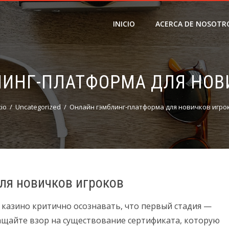
INICIO
ACERCA DE NOSOTR
ИНГ-ПЛАТФОРМА ДЛЯ НОВ
cio
Uncategorized
Онлайн гэмблинг-платформа для новичков игро
ля новичков игроков
 казино критично осознавать, что первый стадия —
щайте взор на существование сертификата, которую