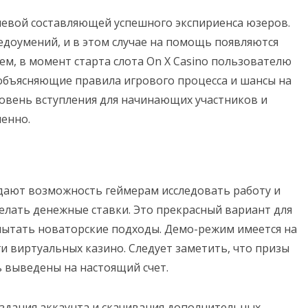
евой составляющей успешного экспириенса юзеров.
едоумений, и в этом случае на помощь появляются
ем, в момент старта слота On X Casino пользователю
объясняющие правила игрового процесса и шансы на
овень вступления для начинающих участников и
менно.
ают возможность геймерам исследовать работу и
елать денежные ставки. Это прекрасный вариант для
спытать новаторские подходы. Демо-режим имеется на
 виртуальных казино. Следует заметить, что призы
ь выведены на настоящий счет.
оздания аккаунта и скачивания дополнительных