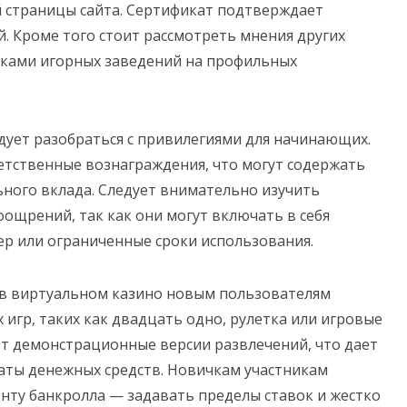
й страницы сайта. Сертификат подтверждает
. Кроме того стоит рассмотреть мнения других
нками игорных заведений на профильных
ует разобраться с привилегиями для начинающих.
тственные вознаграждения, что могут содержать
ного вклада. Следует внимательно изучить
оощрений, так как они могут включать в себя
ер или ограниченные сроки использования.
а в виртуальном казино новым пользователям
 игр, таких как двадцать одно, рулетка или игровые
т демонстрационные версии развлечений, что дает
аты денежных средств. Новичкам участникам
нту банкролла — задавать пределы ставок и жестко