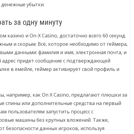
 денежные убытки.
рать за одну минуту
м казино и On-X Casino, достаточно всего 60 секунд.
жным и скорым. Всё, которое необходимо от геймера,
выми данными: фамилия и имя, электронная почта, и
й адрес придет сообщение с подтверждающей
ылке в емейле, геймер активирует свой профиль и
ы, например, как On X Casino, предлагают плюшки за
ые спины или дополнительные средства на первый
ам пользователям запустить процесс с
ровые машины без крупных вложений. Также,
 безопасности данных игроков, используя