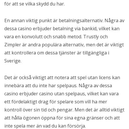
för att se vilka skydd du har.
En annan viktig punkt är betalningsalternativ. Några av
dessa casino erbjuder betalning via bankid, vilket kan
vara en konvolutt och snabb metod. Trustly och
Zimpler är andra populära alternativ, men det är viktigt
att kontrollera om dessa tjänster är tillgängliga i
Sverige.
Det är också viktigt att notera att spel utan licens kan
innebära att du inte har spelpaus. Några av dessa
casino erbjuder casino utan spelpaus, vilket kan vara
ett fördelaktigt drag för spelare som vill ha mer
kontroll över sin tid och pengar. Men det är alltid viktigt
att hålla ögonen öppna för sina egna gränser och att
inte spela mer än vad du kan försörja.