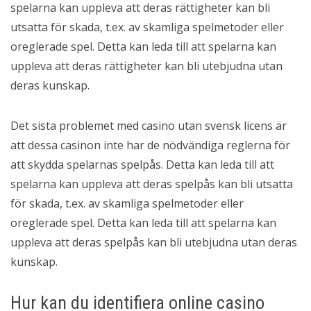
spelarna kan uppleva att deras rättigheter kan bli
utsatta för skada, t.ex. av skamliga spelmetoder eller
oreglerade spel. Detta kan leda till att spelarna kan
uppleva att deras rättigheter kan bli utebjudna utan
deras kunskap.
Det sista problemet med casino utan svensk licens är
att dessa casinon inte har de nödvändiga reglerna för
att skydda spelarnas spelpås. Detta kan leda till att
spelarna kan uppleva att deras spelpås kan bli utsatta
för skada, t.ex. av skamliga spelmetoder eller
oreglerade spel. Detta kan leda till att spelarna kan
uppleva att deras spelpås kan bli utebjudna utan deras
kunskap.
Hur kan du identifiera online casino