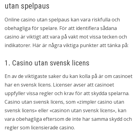
utan spelpaus
Online casino utan spelpaus kan vara riskfulla och
obehagliga för spelare. För att identifiera sådana
casino är viktigt att vara på vakt mot vissa tecken och
indikatorer. Här är några viktiga punkter att tänka på:
1. Casino utan svensk licens
En av de viktigaste saker du kan kolla på är om casinoet
har en svensk licens. Licenser avser att casinoet
uppfyller vissa regler och krav för att skydda spelarna.
Casino utan svensk licens, som «zimpler casino utan
svensk licens» eller «casinon utan svensk licens», kan
vara obehagliga eftersom de inte har samma skydd och
regler som licensierade casino.