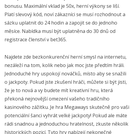
bonusu. Maximální vklad je 50x, herní výkony se liší.
Platí slevový kód, noví zákazníci se musí rozhodnout a
sázku uplatnit do 24 hodin a zapojit se do jednoho
měsíce. Nabídka musí být uplatněna do 30 dnů od
registrace členství v bet365.
Najdete zde bezkonkurenční herní smysl na internetu,
nezáleží na tom, kolik nebo jak moc jste předtím hráli.
Jednoduché hry uspokojí nováčků, místo aby se snažili
o jackpoty. Pokud jste zkušení hráči, můžete si být jisti,
že je to nová a vy budete mít kreativní hru, která
překoná nejnovější omezení vašeho tradičního
kasinového zážitku. Je hra Megaways skutečně pro vaši
potenciální šanci vyhrát velké jackpoty! Pokud ale máte
rádi snadnou a jednoduchou hratelnost, zkuste několik
historických pozicí. Tyto hry nabízejí nekonečné