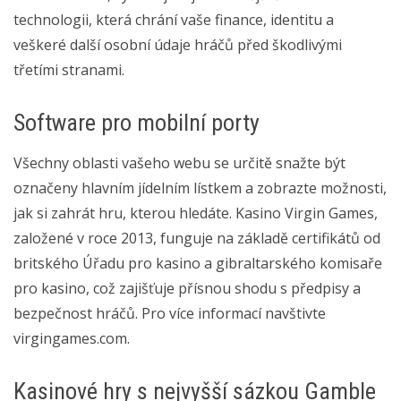
technologii, která chrání vaše finance, identitu a
veškeré další osobní údaje hráčů před škodlivými
třetími stranami.
Software pro mobilní porty
Všechny oblasti vašeho webu se určitě snažte být
označeny hlavním jídelním lístkem a zobrazte možnosti,
jak si zahrát hru, kterou hledáte. Kasino Virgin Games,
založené v roce 2013, funguje na základě certifikátů od
britského Úřadu pro kasino a gibraltarského komisaře
pro kasino, což zajišťuje přísnou shodu s předpisy a
bezpečnost hráčů. Pro více informací navštivte
virgingames.com.
Kasinové hry s nejvyšší sázkou Gamble