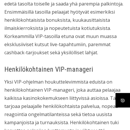
edetä tasolta toiselle ja saada yhä parempia palkintoja.
Ensimmäisillä tasoilla pelaajat hyötyvät esimerkiksi
henkilökohtaisista bonuksista, kuukausittaisista
ilmaiskierroksista ja nopeutetuista kotiutuksista.
Korkeammilla VIP-tasoilla etuna ovat muun muassa
eksklusiiviset kutsut live-tapahtumiin, paremmat
cashback-tarjoukset sekä yksilölliset lahjat.
Henkilökohtainen VIP-manageri
Yksi VIP-ohjelman houkuttelevimmista eduista on
henkilökohtainen VIP-manageri, joka auttaa pelaajaa
kaikissa kasinokokemukseen liittyvissä asioissa. Tämä
tarjoaa pelaajalle henkilökohtaista palvelua, nopeaa
reagointia ongelmatilanteissa sekä tietoa uusista
kampanjoista ja turnauksista. Henkilökohtainen tuki