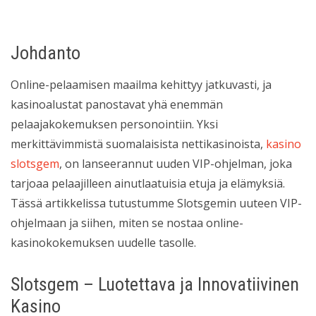
Johdanto
Online-pelaamisen maailma kehittyy jatkuvasti, ja
kasinoalustat panostavat yhä enemmän
pelaajakokemuksen personointiin. Yksi
merkittävimmistä suomalaisista nettikasinoista,
kasino
slotsgem
, on lanseerannut uuden VIP-ohjelman, joka
tarjoaa pelaajilleen ainutlaatuisia etuja ja elämyksiä.
Tässä artikkelissa tutustumme Slotsgemin uuteen VIP-
ohjelmaan ja siihen, miten se nostaa online-
kasinokokemuksen uudelle tasolle.
Slotsgem – Luotettava ja Innovatiivinen
Kasino