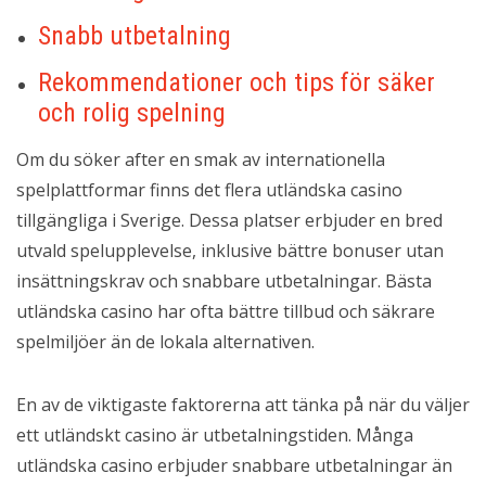
Snabb utbetalning
Rekommendationer och tips för säker
och rolig spelning
Om du söker after en smak av internationella
spelplattformar finns det flera utländska casino
tillgängliga i Sverige. Dessa platser erbjuder en bred
utvald spelupplevelse, inklusive bättre bonuser utan
insättningskrav och snabbare utbetalningar. Bästa
utländska casino har ofta bättre tillbud och säkrare
spelmiljöer än de lokala alternativen.
En av de viktigaste faktorerna att tänka på när du väljer
ett utländskt casino är utbetalningstiden. Många
utländska casino erbjuder snabbare utbetalningar än