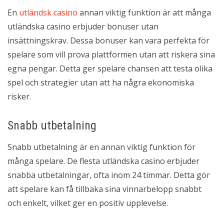
En
utländsk casino
annan viktig funktion är att många
utländska casino erbjuder bonuser utan
insättningskrav. Dessa bonuser kan vara perfekta för
spelare som vill prova plattformen utan att riskera sina
egna pengar. Detta ger spelare chansen att testa olika
spel och strategier utan att ha några ekonomiska
risker.
Snabb utbetalning
Snabb utbetalning är en annan viktig funktion för
många spelare. De flesta utländska casino erbjuder
snabba utbetalningar, ofta inom 24 timmar. Detta gör
att spelare kan få tillbaka sina vinnarbelopp snabbt
och enkelt, vilket ger en positiv upplevelse.