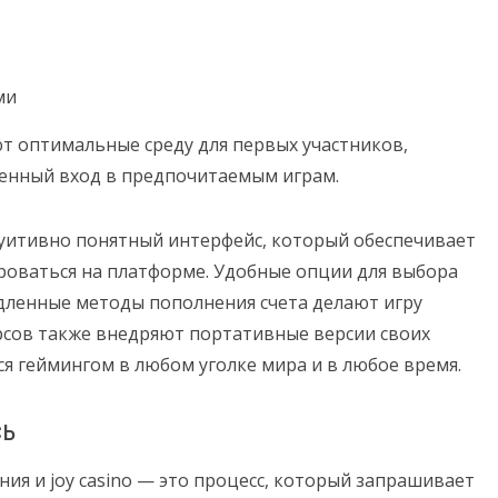
ми
ют оптимальные среду для первых участников,
венный вход в предпочитаемым играм.
итивно понятный интерфейс, который обеспечивает
оваться на платформе. Удобные опции для выбора
едленные методы пополнения счета делают игру
сов также внедряют портативные версии своих
ся геймингом в любом уголке мира и в любое время.
сь
ния и joy casino — это процесс, который запрашивает