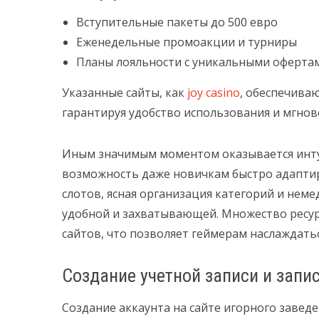
Вступительные пакеты до 500 евро
Еженедельные промоакции и турниры
Планы лояльности с уникальными оферта
Указанные сайты, как
joy casino
, обеспечива
гарантируя удобство использования и мгно
Иным значимым моментом оказывается инту
возможность даже новичкам быстро адаптир
слотов, ясная организация категорий и нем
удобной и захватывающей. Множество ресур
сайтов, что позволяет геймерам наслаждать
Создание учетной записи и запи
Создание аккаунта на сайте игорного заведе