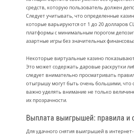
средств, которую пользователь должен депон
Следует учитывать, что определенные кази
которые варьируются от 1 до 20 долларов СШ
платформы с минимальным порогом депозита
азартные игры без значительных финансовых
Некоторые виртуальные казино показывают
Это может содержать даровые раскрутки ли
следует внимательно просматривать правил
отыгрышу могут быть очень большими, что 
важно уделять внимание не только величин
их прозрачности.
Выплата выигрышей: правила и 
Для удачного снятия выигрышей в интернет-