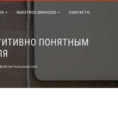
OS
NUESTROS SERVICIOS
CONTACTO
ТУИТИВНО ПОНЯТНЫМ
ЛЯ
рфейсом пользователя