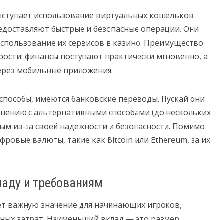
ступает использование виртуальных кошельков.
предоставляют быстрые и безопасные операции. Они
спользование их сервисов в казино. Преимущество
рости: финансы поступают практически мгновенно, а
ерез мобильные приложения.
способы, имеются банковские переводы. Пускай они
нению с альтернативными способами (до нескольких
ным из-за своей надежности и безопасности. Помимо
овые валюты, такие как Bitcoin или Ethereum, за их
аду и требованиям
т важную значение для начинающих игроков,
нных затрат. Наименьший вклад — это размер