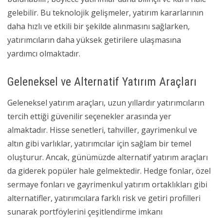
gelebilir. Bu teknolojik gelişmeler, yatırım kararlarının
daha hızlı ve etkili bir şekilde alınmasını sağlarken,
yatırımcıların daha yüksek getirilere ulaşmasına
yardımcı olmaktadır.
Geleneksel ve Alternatif Yatırım Araçları
Geleneksel yatırım araçları, uzun yıllardır yatırımcıların
tercih ettiği güvenilir seçenekler arasında yer
almaktadır. Hisse senetleri, tahviller, gayrimenkul ve
altın gibi varlıklar, yatırımcılar için sağlam bir temel
oluşturur. Ancak, günümüzde alternatif yatırım araçları
da giderek popüler hale gelmektedir. Hedge fonlar, özel
sermaye fonları ve gayrimenkul yatırım ortaklıkları gibi
alternatifler, yatırımcılara farklı risk ve getiri profilleri
sunarak portföylerini çeşitlendirme imkanı