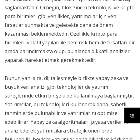
sağlamaktadır. Örneğin, blok zinciri teknolojisi ve kripto
para birimleri gibi yenilikler, yatırımcılar için yeni
fırsatlar sunmakta ve gelecekte daha da önem
kazanması beklenmektedir. Özellikle kripto para
birimleri, volatil yapıları ile hem risk hem de fırsatları bir
arada barındırmakta olup, bu alanda dikkatli analizler
yaparak hareket etmek gerekmektedir.
Bunun yanı sıra, dijitalleşmeyle birlikte yapay zeka ve
büyük veri analizi gibi teknolojiler de yatırım
süreçlerinde etkin bir şekilde kullanılmaya başlanmıştır.
Yatırımcılar, bu teknolojileri kullanarak daha isabetli
tahminlerde bulunabilir ve yatırımlarını optimize
edebilirler. Yapay zeka algoritmaları, piyasa verilerini
analiz ederek yatırımcılara stratejik önerilerde
bulunabilir, böylece yatırımlar daha bilinçli ve kârlı hale