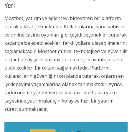
Yeri
Mostbet, yatırım ve eğlenceyi birleştiren bir platform
olarak dikkat çekmektedir. Kullanıcılarına spor bahisleri
ve online casino oyunları gibi çeşitli seçenekler sunarak
kazanç elde edebilecekleri farklı yollara ulaşabilmelerini
sağlamaktadır. Mostbet güncel teknolojileri ve güvenilir
hizmet anlayışı ile kullanıcılarına birçok avantaja sahip
olabilecekleri bir ortam sağlamaktadır. Platform,
kullanıcıların güvenliğini ön planda tutarak, onların en
iyi deneyimi yaşamalarına olanak tanımaktadır. Ayrıca,
farklı ödeme yöntemleri ve kullanıcı dostu ara yüzü
sayesinde yatırımcılar için kolay ve hızlı bir yatırım
süreci sunmaktadır.