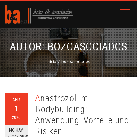
AUTOR:
BOZOASOCIADOS
Inicio
bozoasociados
Anastrozol im
ABR
Bodybuilding:
1
2026
Anwendung, Vorteile und
Risiken
NO HAY
COMENTARIOS