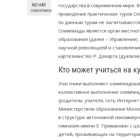
NO HAY
государства в современном мире. В
COMENTARIOS
проведение практических туров О
по данным турам не засчитываютс
Олимпиады является орган местно
образования (далее – Управление).
научной революцией и становление
картезианство Р. Декарта (дуализм
Кто может учиться на к
Участники выполняют олимпиадные
коллективное выполнение олимпиа
(родители, учителя, сеть Интернет
Министерством образования Москов
в структуре автономной некоммер
гимназия имени Е. Примакова» с 
детей, проживающих на территори