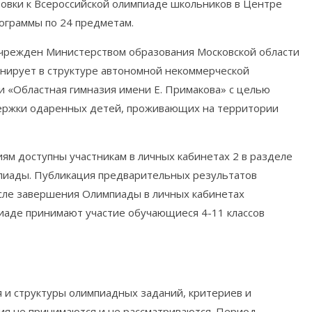
отовки к Всероссийской олимпиаде школьников в Центре
ограммы по 24 предметам.
чрежден Министерством образования Московской области
онирует в структуре автономной некоммерческой
 «Областная гимназия имени Е. Примакова» с целью
ержки одаренных детей, проживающих на территории
иям доступны участникам в личных кабинетах 2 в разделе
пиады. Публикация предварительных результатов
осле завершения Олимпиады в личных кабинетах
иаде принимают участие обучающиеся 4-11 классов
 и структуры олимпиадных заданий, критериев и
ия не принимаются и не рассматриваются. Период