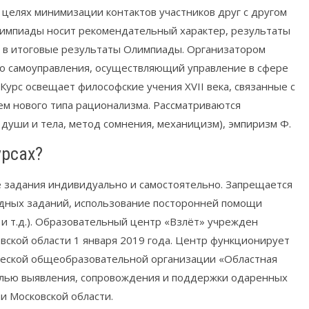
 целях минимизации контактов участников друг с другом
лимпиады носит рекомендательный характер, результаты
я в итоговые результаты Олимпиады. Организатором
го самоуправления, осуществляющий управление в сфере
 Курс освещает философские учения XVII века, связанные с
м нового типа рационализма. Рассматриваются
 души и тела, метод сомнения, механицизм), эмпиризм Ф.
урсах?
 задания индивидуально и самостоятельно. Запрещается
дных заданий, использование посторонней помощи
 и т.д.). Образовательный центр «Взлёт» учрежден
ской области 1 января 2019 года. Центр функционирует
ческой общеобразовательной организации «Областная
целью выявления, сопровождения и поддержки одаренных
и Московской области.