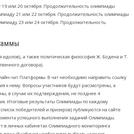
ду 19 или 20 октября. Продолжительность олимпиады
лимпиаду 21 или 22 октября. Продолжительность олимпиады
лимпиаду 23 или 24 октября. Продолжительность
раммы
 идолов), а также политическая философия Ж. Бодена и Т.
твенного договора).
лайн-чат Платформы. В чат необходимо направить ссылку
ия к нему. Вопросы участников будут рассмотрены, а
ны, в случае их подтверждения, не позднее 4
ния. Итоговые результаты Олимпиады по каждому
писок победителей и призеров) публикуются на сайте
 момента успешного выполнения заданий Олимпиады.
гут в личных кабинетах Олимпиадного мониторинга
 в личный кабинет необходимо выбрать нужную