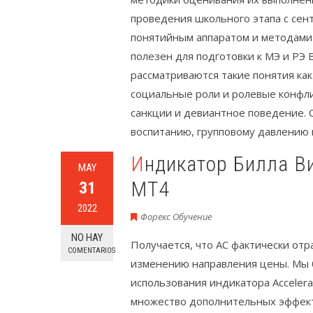
проведения школьного этапа с сент
понятийным аппаратом и методами
полезен для подготовки к МЭ и РЭ
рассматриваются такие понятия как
социальные роли и ролевые конфли
санкции и девиантное поведение. 
воспитанию, групповому давлению
Индикатор Билла Вильямса Accelerator Oscillator для
MAY
МТ4
31
2022
Форекс Обучение
NO HAY
Получается, что AC фактически от
COMENTARIOS
изменению направления цены. Мы 
использования индикатора Accelerat
множество дополнительных эффект