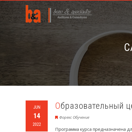
C
Образовательный ц
JUN
14
Форекс Обучение
2022
Программа курса предназначена д