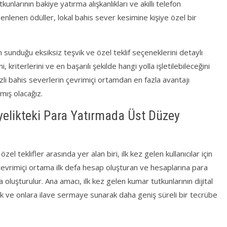
unlarının bakiye yatırma alışkanlıkları ve akıllı telefon
enlenen ödüller, lokal bahis sever kesimine kişiye özel bir
unduğu eksiksiz teşvik ve özel teklif seçeneklerini detaylı
i, kriterlerini ve en başarılı şekilde hangi yolla işletilebileceğini
i bahis severlerin çevrimiçi ortamdan en fazla avantajı
amış olacağız.
yelikteki Para Yatırmada Üst Düzey
el teklifler arasında yer alan biri, ilk kez gelen kullanıcılar için
, çevrimiçi ortama ilk defa hesap oluşturan ve hesaplarına para
oluşturulur. Ana amacı, ilk kez gelen kumar tutkunlarının dijital
k ve onlara ilave sermaye sunarak daha geniş süreli bir tecrübe