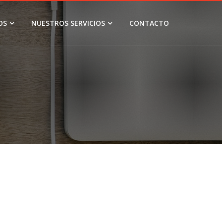
OS
NUESTROS SERVICIOS
CONTACTO