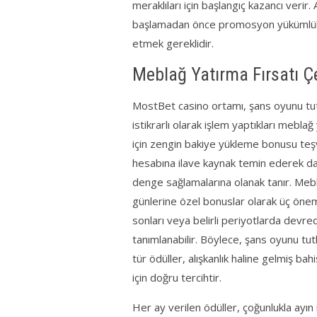
meraklıları için başlangıç kazancı verir
başlamadan önce promosyon yükümlülükle
etmek gereklidir.
Meblağ Yatırma Fırsatı Çe
MostBet casino ortamı, şans oyunu tutk
istikrarlı olarak işlem yaptıkları meb
için zengin bakiye yükleme bonusu teşvi
hesabına ilave kaynak temin ederek dah
denge sağlamalarına olanak tanır. Mebl
günlerine özel bonuslar olarak üç öneml
sonları veya belirli periyotlarda devr
tanımlanabilir. Böylece, şans oyunu tu
tür ödüller, alışkanlık haline gelmiş b
için doğru tercihtir.
Her ay verilen ödüller, çoğunlukla ayı