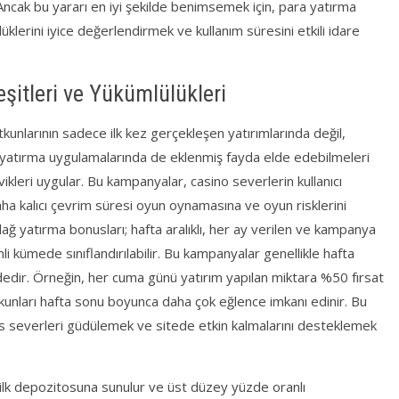
. Ancak bu yararı en iyi şekilde benimsemek için, para yatırma
rini iyice değerlendirmek ve kullanım süresini etkili idare
şitleri ve Yükümlülükleri
unlarının sadece ilk kez gerçekleşen yatırımlarında değil,
lağ yatırma uygulamalarında de eklenmiş fayda elde edebilmeleri
kleri uygular. Bu kampanyalar, casino severlerin kullanıcı
a kalıcı çevrim süresi oyun oynamasına ve oyun risklerini
ağ yatırma bonusları; hafta aralıklı, her ay verilen ve kampanya
i kümede sınıflandırılabilir. Bu kampanyalar genellikle hafta
ededir. Örneğin, her cuma günü yatırım yapılan miktara %50 fırsat
tkunları hafta sonu boyunca daha çok eğlence imkanı edinir. Bu
ahis severleri güdülemek ve sitede etkin kalmalarını desteklemek
n ilk depozitosuna sunulur ve üst düzey yüzde oranlı