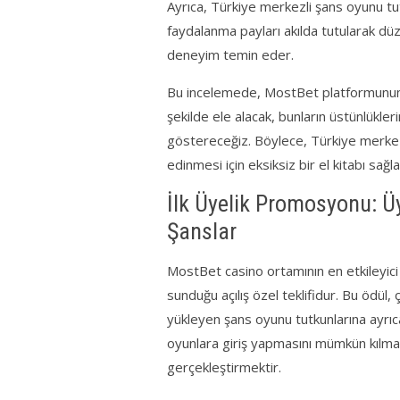
Ayrıca, Türkiye merkezli şans oyunu tutk
faydalanma payları akılda tutularak düz
deneyim temin eder.
Bu incelemede, MostBet platformunun s
şekilde ele alacak, bunların üstünlüklerin
göstereceğiz. Böylece, Türkiye merkezl
edinmesi için eksiksiz bir el kitabı sağl
İlk Üyelik Promosyonu: Ü
Şanslar
MostBet casino ortamının en etkileyici öz
sunduğu açılış özel teklifidur. Bu ödül
yükleyen şans oyunu tutkunlarına ayrıca 
oyunlara giriş yapmasını mümkün kılma
gerçekleştirmektir.