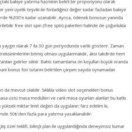
çtaki bakiye yatırma hacminin belirli bir proporiyonu olarak
r yeni üyelik teşviki ile fonladığınız değer kadar fazladan bakiye
klerde %200’e kadar uzanabilir. Ayrıca, ödenek bonusun yanında
ilebilir free slot spin (free spin) paketleri halinde de çoğunlukla
aygın olarak 7 ila 30 gün periyodunda varlık gösterir. Zaman
sinimlerinin bitmiş olması uygulanmalıdır, aksi takdirde hem
anılan gelirler silinir. Bahis tamamlama ön koşulları büyük oranda
r; yani bonus fon tutarını belirtilen çarpım sayıda oynamadan
 da mevcut olabilir. Sıklıkla video slot seçenekleri bonus
a üstü masa modülleri ve canlı masa oyunları alanları bu katkı
 yüksek miktar limit değeri da uygulanır; farz edelim ki,
mde 50₺’den fazla para yatırma yasaklanabilir.
ış özel teklifi, bilinçli plan ile uygulandığında deneyimsiz kumar