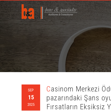
Casinom Merkezi Ödüller ve Promosyonlar: Türkiye
SEP
pazarındaki Şans oyun
15
2025
Fırsatların Eksiksiz